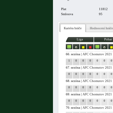
Plat
11812
Smlouva
95
Kariéra hráče
Hodnocení hráče
Liga
Pohar
66. sezóna |
AFC Chomutov 2021
1
0
0
0
0
0
0
67. sezóna |
AFC Chomutov 2021
0
0
0
0
0
0
0
68. sezóna |
AFC Chomutov 2021
0
0
0
0
0
0
0
69. sezóna |
AFC Chomutov 2021
0
0
0
0
0
0
0
70. sezóna |
AFC Chomutov 2021