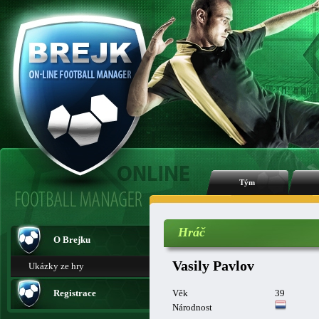
Tým
Hráč
O Brejku
Vasily Pavlov
Ukázky ze hry
Registrace
Věk
39
Národnost