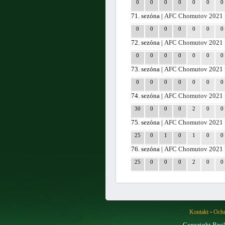
0
0
0
0
0
0
0
71. sezóna |
AFC Chomutov 2021
0
0
0
0
0
0
0
72. sezóna |
AFC Chomutov 2021
0
0
0
0
0
0
0
73. sezóna |
AFC Chomutov 2021
0
0
0
0
0
0
0
74. sezóna |
AFC Chomutov 2021
30
0
0
0
2
0
0
75. sezóna |
AFC Chomutov 2021
25
0
1
0
1
0
0
76. sezóna |
AFC Chomutov 2021
25
0
0
0
2
0
0
-
Kontakt
Ochr
Copyright Brej