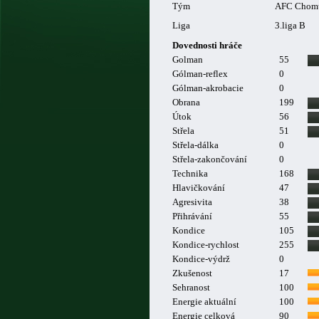
Tým
AFC Chomu
Liga
3.liga B
Dovednosti hráče
Golman
55
Gólman-reflex
0
Gólman-akrobacie
0
Obrana
199
Útok
56
Střela
51
Střela-dálka
0
Střela-zakončování
0
Technika
168
Hlavičkování
47
Agresivita
38
Přihrávání
55
Kondice
105
Kondice-rychlost
255
Kondice-výdrž
0
Zkušenost
17
Sehranost
100
Energie aktuální
100
Energie celková
90