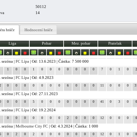
50112
uva
14
éra hráče
Hodnocení hráče
Liga
Pohar
Mez. pohar
Pratelak
. sezóna |
FC Lípa
| Od: 13.6.2023 | Částka: 7 500 000
8
1
0
0
1
0
0
0
0
0
0
0
7
0
1
0
. sezóna |
FC Lípa
| Od: 4.9.2023
2
0
0
0
0
0
0
0
6
0
0
0
11
0
0
0
3
. sezóna |
FC Lípa
| Od: 27.11.2023
0
0
0
0
5
0
0
0
0
0
0
0
41
0
3
0
. sezóna |
FC Lípa
| Od: 19.2.2024
0
0
0
0
0
0
0
0
2
0
0
0
12
0
0
0
. sezóna |
Melbourne City FC
| Od: 4.3.2024 | Částka: 1 000
6
0
2
0
2
0
0
0
0
0
0
0
12
0
1
0