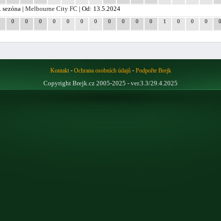
. sezóna |
Melbourne City FC
| Od: 13.5.2024
0
0
0
0
0
0
0
0
0
0
0
0
1
0
0
0
-
-
Kontakt
Ochrana osobních údajů
Podpořte Brejk
Copyright Brejk.cz 2005-2025 - ver.3.3/29.4.2025