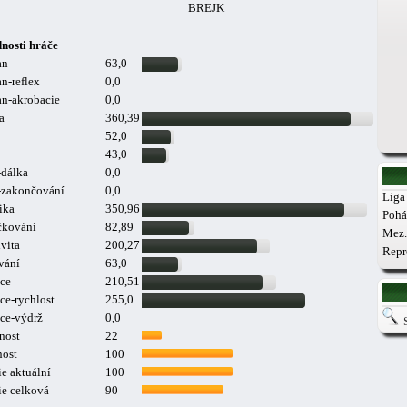
BREJK
nosti hráče
an
63,0
n-reflex
0,0
n-akrobacie
0,0
a
360,39
52,0
43,0
-dálka
0,0
a-zakončování
0,0
Liga 
ika
350,96
Pohá
čkování
82,89
Mez.
vita
200,27
Repr
vání
63,0
ce
210,51
ce-rychlost
255,0
ce-výdrž
0,0
nost
22
nost
100
e aktuální
100
ie celková
90