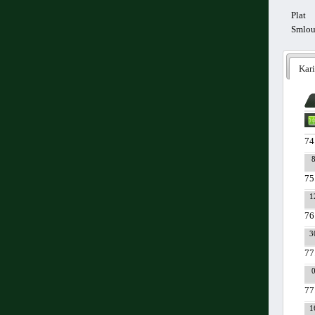
Plat
Smlo
Kari
74
75
1
76
3
77
77
1