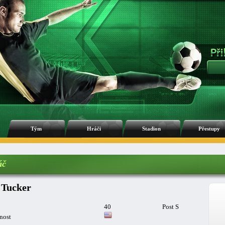
Tým
Hráči
Stadion
Přestupy
áč
 Tucker
40
Post S
nost