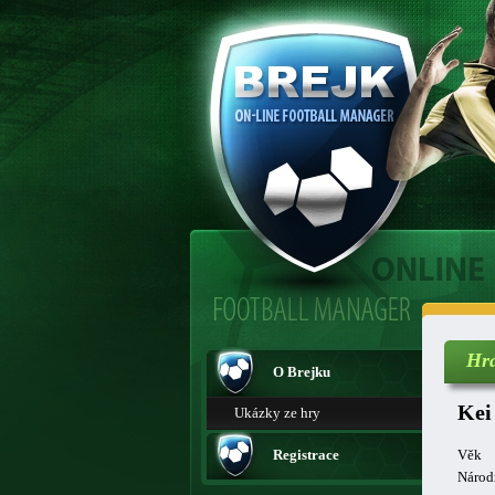
Hr
O Brejku
Kei
Ukázky ze hry
Registrace
Věk
Národ