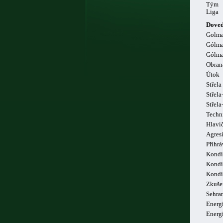
Tým
Liga
Doved
Golm
Gólma
Gólma
Obran
Útok
Střela
Střela
Střel
Techn
Hlavi
Agresi
Přihrá
Kondi
Kondi
Kondi
Zkuše
Sehra
Energi
Energ