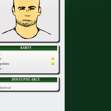
KARTY
:
r :
poháry :
e :
DOSTUPNÉ AKCE
Sledovat