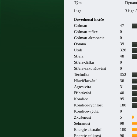
Tým
Dynam
Liga
3.liga 
Dovednosti hráče
Golman
47
Gólman-reflex
0
Gólman-akrobacie
0
Obrana
39
Útok
326
Střela
48
Střela-dálka
0
Střela-zakončování
0
Technika
352
Hlavičkování
36
Agresivita
31
Přihrávání
40
Kondice
95
Kondice-rychlost
186
Kondice-výdrž
0
Zkušenost
5
Sehranost
99
Energie aktuální
100
Energie celková
90