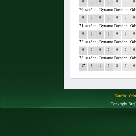
0
0
0
0
0
0
0
70. sezóna |
Dynamo Dresden
| Od
0
0
0
0
0
0
0
71. sezóna |
Dynamo Dresden
| Od
0
0
0
0
0
0
0
72. sezóna |
Dynamo Dresden
| Od
0
0
0
0
0
0
0
73. sezóna |
Dynamo Dresden
| Od
17
3
1
0
2
0
0
-
Kontakt
Ochr
Copyright Brej