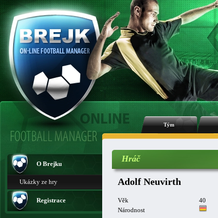
Tým
Hráč
O Brejku
Adolf Neuvirth
Ukázky ze hry
Registrace
Věk
40
Národnost