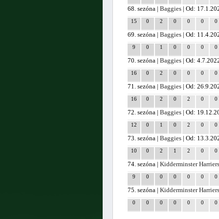
68. sezóna |
Baggies
| Od: 17.1.20
15
0
2
0
0
0
0
69. sezóna |
Baggies
| Od: 11.4.20
9
0
1
0
0
0
0
70. sezóna |
Baggies
| Od: 4.7.202
16
0
2
0
0
0
0
71. sezóna |
Baggies
| Od: 26.9.20
16
0
2
0
2
0
0
72. sezóna |
Baggies
| Od: 19.12.2
12
0
1
0
2
0
0
73. sezóna |
Baggies
| Od: 13.3.20
10
0
2
1
2
0
0
74. sezóna |
Kidderminster Harrier
9
0
0
0
0
0
0
75. sezóna |
Kidderminster Harrier
0
0
0
0
0
0
0