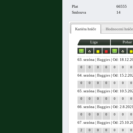
Plat
66555
Smlouva
14
Kariéra hráče
Hodnocení hráče
Liga
Pohar
63. sezóna |
Baggies
| Od: 18.12.2
0
0
0
0
0
0
0
64. sezóna |
Baggies
| Od: 15.2.20
0
0
0
0
0
0
0
65. sezóna |
Baggies
| Od: 10.5.20
0
0
0
0
0
0
0
66. sezóna |
Baggies
| Od: 2.8.202
0
0
0
0
0
0
0
67. sezóna |
Baggies
| Od: 25.10.2
2
0
0
0
0
0
0