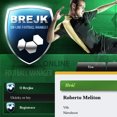
Tým
Hráč
O Brejku
Roberto Meliton
Ukázky ze hry
Registrace
Věk
Národnost