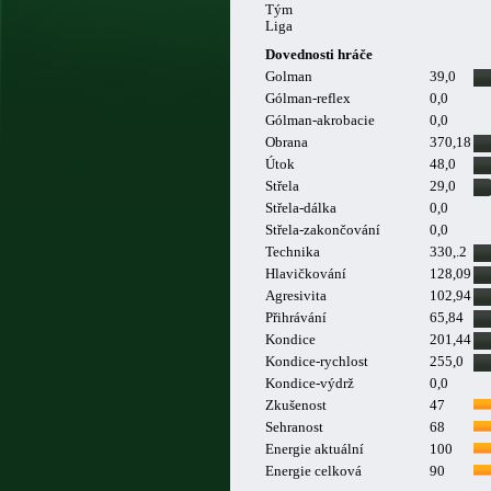
Tým
Liga
Dovednosti hráče
Golman
39,0
Gólman-reflex
0,0
Gólman-akrobacie
0,0
Obrana
370,18
Útok
48,0
Střela
29,0
Střela-dálka
0,0
Střela-zakončování
0,0
Technika
330,.2
Hlavičkování
128,09
Agresivita
102,94
Přihrávání
65,84
Kondice
201,44
Kondice-rychlost
255,0
Kondice-výdrž
0,0
Zkušenost
47
Sehranost
68
Energie aktuální
100
Energie celková
90