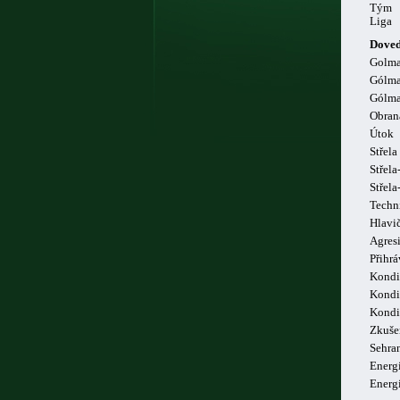
Tým
Liga
Doved
Golm
Gólma
Gólma
Obran
Útok
Střela
Střela
Střel
Techn
Hlavi
Agresi
Přihrá
Kondi
Kondi
Kondi
Zkuše
Sehra
Energi
Energ