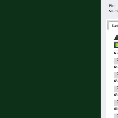
Plat
Smlo
Kari
63
64
65
65
66