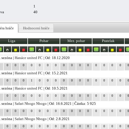
1
uva
40
éra hráče
Hodnocení hráče
Liga
Pohar
Mez. pohar
Pratelak
. sezóna |
Hanáce united FC
| Od: 18.12.2020
0
0
0
0
0
0
0
0
0
0
0
0
0
0
0
0
. sezóna |
Hanáce united FC
| Od: 15.2.2021
0
0
0
0
1
0
0
0
0
0
0
0
0
0
0
0
. sezóna |
Hanáce united FC
| Od: 10.5.2021
0
0
0
0
0
0
0
0
0
0
0
0
0
0
0
0
. sezóna |
Safari Nbogo Nbogo
| Od: 16.6.2021 | Částka: 5 925
0
0
0
0
0
0
0
0
0
0
0
0
0
0
0
0
. sezóna |
Safari Nbogo Nbogo
| Od: 2.8.2021
0
0
0
0
0
0
0
0
0
0
0
0
0
0
0
0