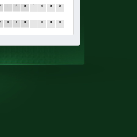
2
1
6
0
0
0
0
0
3
0
1
0
0
0
0
0