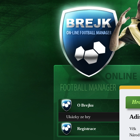
Hr
O Brejku
Adi
Ukázky ze hry
Registrace
Věk
Národ