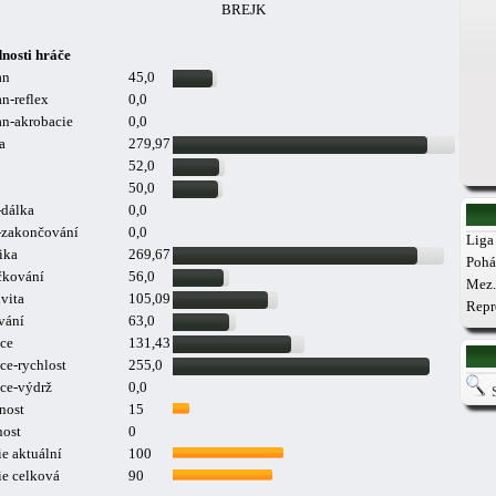
BREJK
nosti hráče
an
45,0
n-reflex
0,0
n-akrobacie
0,0
a
279,97
52,0
50,0
-dálka
0,0
a-zakončování
0,0
Liga 
ika
269,67
Pohá
čkování
56,0
Mez.
vita
105,09
Repr
vání
63,0
ce
131,43
ce-rychlost
255,0
ce-výdrž
0,0
nost
15
nost
0
e aktuální
100
ie celková
90