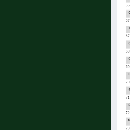
66
67
67
68
69
70
71
72
1
73