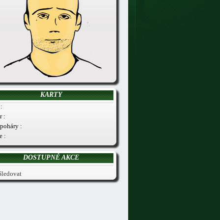
KARTY
:
r :
poháry :
e :
DOSTUPNÉ AKCE
Sledovat