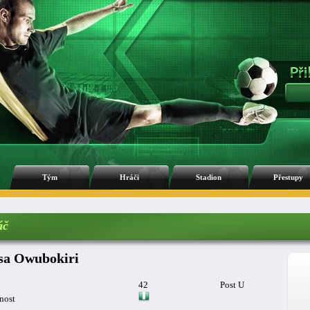
Tým
Hráči
Stadion
Přestupy
áč
sa Owubokiri
42
Post U
nost