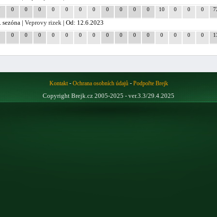
7
0
0
0
0
0
0
0
0
0
0
0
10
0
0
0
7
. sezóna |
Veprovy rizek
| Od: 12.6.2023
0
0
0
0
0
0
0
0
0
0
0
0
0
0
0
0
1
-
-
Kontakt
Ochrana osobních údajů
Podpořte Brejk
Copyright Brejk.cz 2005-2025 - ver.3.3/29.4.2025