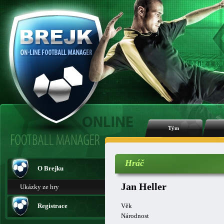
Tým
Hráč
O Brejku
Jan Heller
Ukázky ze hry
Registrace
Věk
Národnost