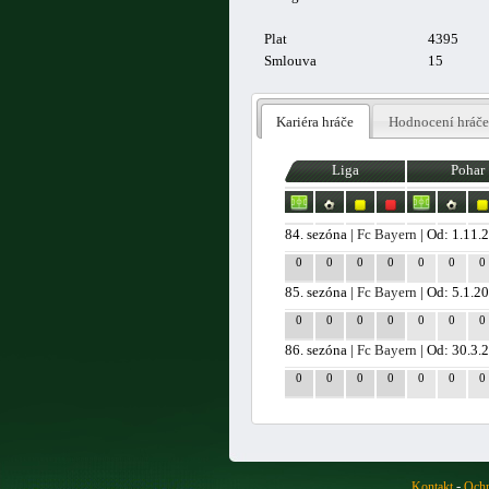
Plat
4395
Smlouva
15
Kariéra hráče
Hodnocení hráče
Liga
Pohar
84. sezóna |
Fc Bayern
| Od: 1.11.
0
0
0
0
0
0
0
85. sezóna |
Fc Bayern
| Od: 5.1.2
0
0
0
0
0
0
0
86. sezóna |
Fc Bayern
| Od: 30.3.
0
0
0
0
0
0
0
-
Kontakt
Ochr