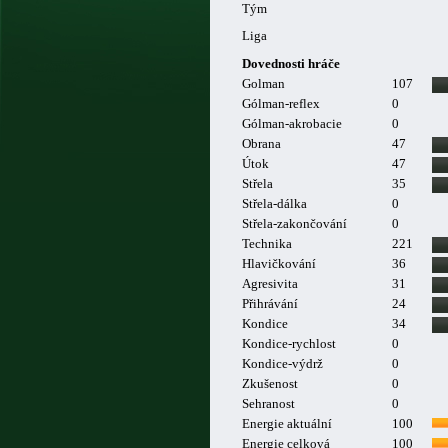
Tým
Liga
Dovednosti hráče
Golman
107
Gólman-reflex
0
Gólman-akrobacie
0
Obrana
47
Útok
47
Střela
35
Střela-dálka
0
Střela-zakončování
0
Technika
221
Hlavičkování
36
Agresivita
31
Přihrávání
24
Kondice
34
Kondice-rychlost
0
Kondice-výdrž
0
Zkušenost
0
Sehranost
0
Energie aktuální
100
Energie celková
100