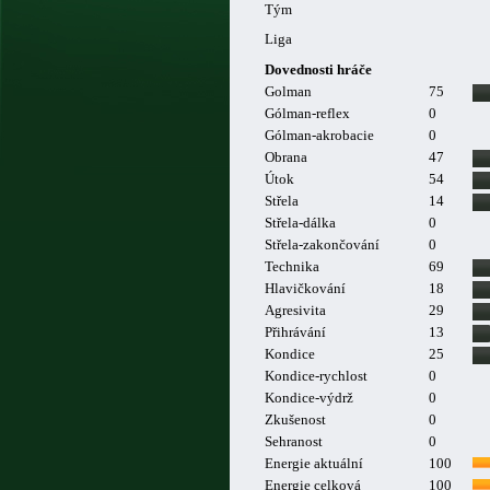
Tým
Liga
Dovednosti hráče
Golman
75
Gólman-reflex
0
Gólman-akrobacie
0
Obrana
47
Útok
54
Střela
14
Střela-dálka
0
Střela-zakončování
0
Technika
69
Hlavičkování
18
Agresivita
29
Přihrávání
13
Kondice
25
Kondice-rychlost
0
Kondice-výdrž
0
Zkušenost
0
Sehranost
0
Energie aktuální
100
Energie celková
100