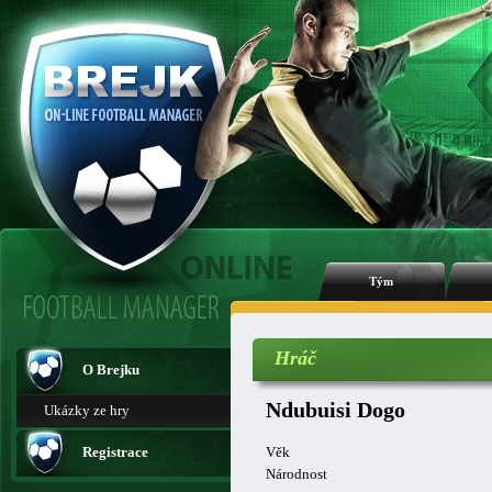
Tým
Hráč
O Brejku
Ndubuisi Dogo
Ukázky ze hry
Registrace
Věk
Národnost