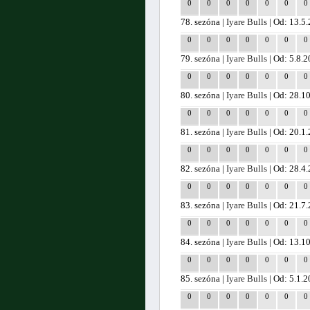
0
0
0
0
0
0
0
78. sezóna |
Iyare Bulls
| Od: 13.5
0
0
0
0
0
0
0
79. sezóna |
Iyare Bulls
| Od: 5.8.
0
0
0
0
0
0
0
80. sezóna |
Iyare Bulls
| Od: 28.1
0
0
0
0
0
0
0
81. sezóna |
Iyare Bulls
| Od: 20.1
0
0
0
0
0
0
0
82. sezóna |
Iyare Bulls
| Od: 28.4
0
0
0
0
0
0
0
83. sezóna |
Iyare Bulls
| Od: 21.7
0
0
0
0
0
0
0
84. sezóna |
Iyare Bulls
| Od: 13.1
0
0
0
0
0
0
0
85. sezóna |
Iyare Bulls
| Od: 5.1.
0
0
0
0
0
0
0