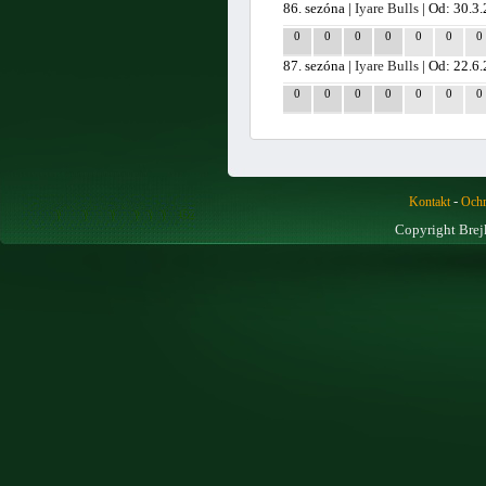
86. sezóna |
Iyare Bulls
| Od: 30.3
0
0
0
0
0
0
0
87. sezóna |
Iyare Bulls
| Od: 22.6
0
0
0
0
0
0
0
-
Kontakt
Ochr
Copyright Brej