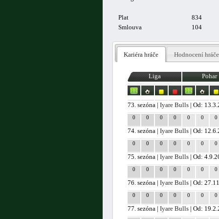
Plat
834
Smlouva
104
Kariéra hráče
Hodnocení hráče
Liga
Pohar
73. sezóna |
Iyare Bulls
| Od: 13.3
0
0
0
0
0
0
0
74. sezóna |
Iyare Bulls
| Od: 12.6
0
0
0
0
0
0
0
75. sezóna |
Iyare Bulls
| Od: 4.9.
0
0
0
0
0
0
0
76. sezóna |
Iyare Bulls
| Od: 27.1
0
0
0
0
0
0
0
77. sezóna |
Iyare Bulls
| Od: 19.2