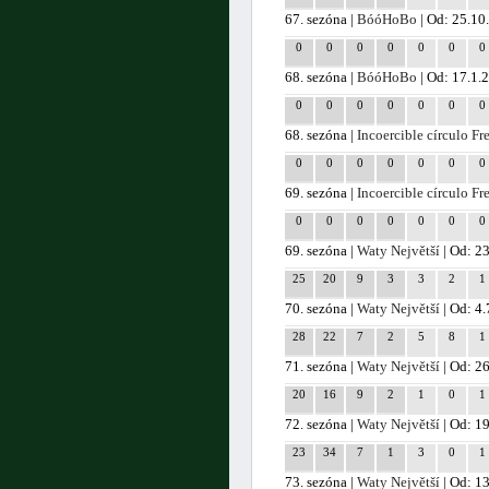
67. sezóna |
BóóHoBo
| Od: 25.10
0
0
0
0
0
0
0
68. sezóna |
BóóHoBo
| Od: 17.1.
0
0
0
0
0
0
0
68. sezóna |
Incoercible círculo Fr
0
0
0
0
0
0
0
69. sezóna |
Incoercible círculo Fr
0
0
0
0
0
0
0
69. sezóna |
Waty Největší
| Od: 23
25
20
9
3
3
2
1
70. sezóna |
Waty Největší
| Od: 4
28
22
7
2
5
8
1
71. sezóna |
Waty Největší
| Od: 2
20
16
9
2
1
0
1
72. sezóna |
Waty Největší
| Od: 1
23
34
7
1
3
0
1
73. sezóna |
Waty Největší
| Od: 1