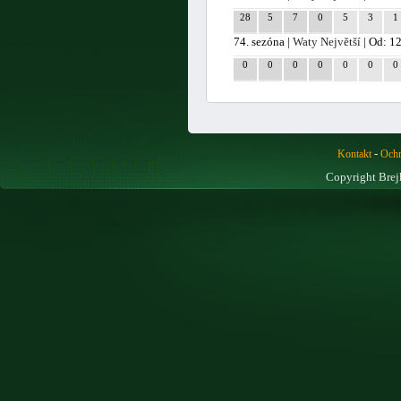
28
5
7
0
5
3
1
74. sezóna |
Waty Největší
| Od: 1
0
0
0
0
0
0
0
-
Kontakt
Ochr
Copyright Brej