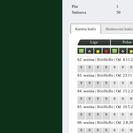
Plat
1
Smlouva
50
Kariéra hráče
Hodnocení hráče
Liga
Pohar
62. sezóna |
BóóHoBo
| Od: 8.11.
0
0
0
0
0
0
0
63. sezóna |
BóóHoBo
| Od: 23.11
0
0
0
0
0
0
0
64. sezóna |
BóóHoBo
| Od: 15.2.
0
0
0
0
0
0
0
65. sezóna |
BóóHoBo
| Od: 10.5.
0
0
0
0
0
0
0
66. sezóna |
BóóHoBo
| Od: 2.8.2
0
0
0
0
0
0
0