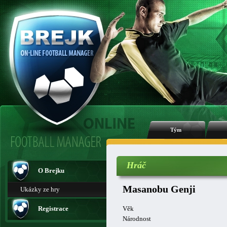
Tým
Hráč
O Brejku
Masanobu Genji
Ukázky ze hry
Registrace
Věk
Národnost