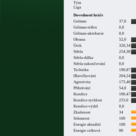
Tým
Liga
Dovednosti hráče
Golman
37,0
Gólman-reflex
0,0
Gólman-akrobacie
0,0
Obrana
52,0
Útok
326,34
Střela
254,38
Střela-dálka
0,0
Střela-zakončování
0,0
Technika
190,87
Hlavičkování
204,24
Agresivita
175,46
Přihrávání
54,0
Kondice
106,47
Kondice-rychlost
255,0
Kondice-výdrž
0,0
Zkušenost
34
Sehranost
100
Energie aktuální
100
Energie celková
90