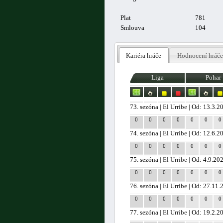
Plat
781
Smlouva
104
Kariéra hráče
Hodnocení hráče
Liga
Pohar
73. sezóna |
El Urribe
| Od: 13.3.2
0
0
0
0
0
0
0
74. sezóna |
El Urribe
| Od: 12.6.2
0
0
0
0
0
0
0
75. sezóna |
El Urribe
| Od: 4.9.20
0
0
0
0
0
0
0
76. sezóna |
El Urribe
| Od: 27.11.
0
0
0
0
0
0
0
77. sezóna |
El Urribe
| Od: 19.2.2