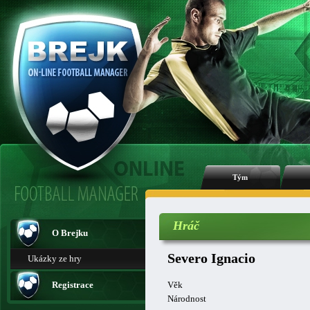
Tým
Hráč
O Brejku
Severo Ignacio
Ukázky ze hry
Registrace
Věk
Národnost