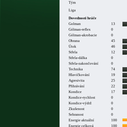
Tým
Liga
Dovednosti hráče
Golman
13
Gólman-reflex
0
Gólman-akrobacie
0
Obrana
45
Útok
46
Střela
12
Střela-dálka
0
Střela-zakončování
0
Technika
74
Hlavičkování
19
Agresivita
25
Přihrávání
22
Kondice
17
Kondice-rychlost
0
Kondice-výdrž
0
Zkušenost
0
Sehranost
0
Energie aktuální
100
Energie celková
100