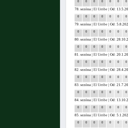
0
0
0
0
0
0
0
78. sezóna |
El Urribe
| Od: 13.5.2
0
0
0
0
0
0
0
79. sezóna |
El Urribe
| Od: 5.8.20
0
0
0
0
0
0
0
80. sezóna |
El Urribe
| Od: 28.10.
0
0
0
0
0
0
0
81. sezóna |
El Urribe
| Od: 20.1.2
0
0
0
0
0
0
0
82. sezóna |
El Urribe
| Od: 28.4.2
0
0
0
0
0
0
0
83. sezóna |
El Urribe
| Od: 21.7.2
0
0
0
0
0
0
0
84. sezóna |
El Urribe
| Od: 13.10.
0
0
0
0
0
0
0
85. sezóna |
El Urribe
| Od: 5.1.20
0
0
0
0
0
0
0