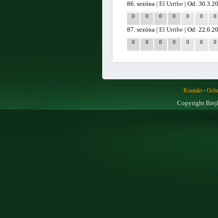
86. sezóna |
El Urribe
| Od: 30.3.2
0
0
0
0
0
0
0
87. sezóna |
El Urribe
| Od: 22.6.2
0
0
0
0
0
0
0
-
Kontakt
Ochr
Copyright Brej