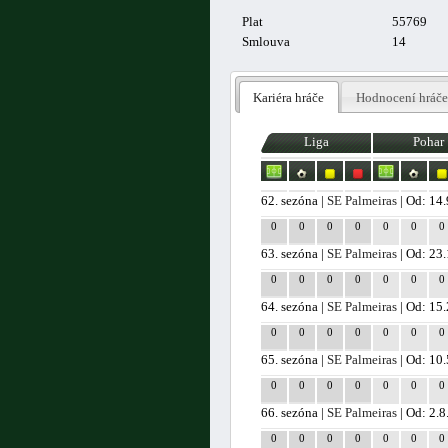
Plat
55769
Smlouva
14
Kariéra hráče
Hodnocení hráče
Liga
Pohar
62. sezóna |
SE Palmeiras
| Od: 14
0
0
0
0
0
0
0
63. sezóna |
SE Palmeiras
| Od: 23
0
0
0
0
0
0
0
64. sezóna |
SE Palmeiras
| Od: 15
0
0
0
0
0
0
0
65. sezóna |
SE Palmeiras
| Od: 10
0
0
0
0
0
0
0
66. sezóna |
SE Palmeiras
| Od: 2.
0
0
0
0
0
0
0