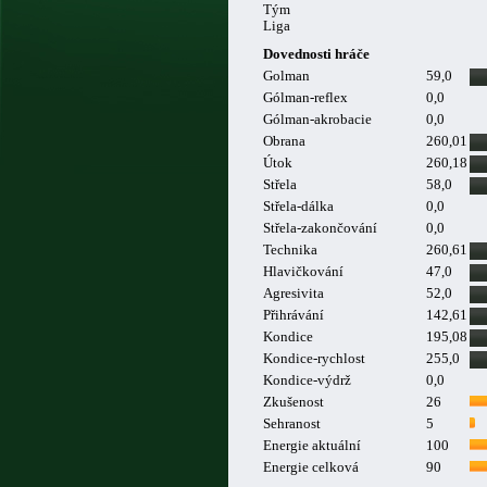
Tým
Liga
Dovednosti hráče
Golman
59,0
Gólman-reflex
0,0
Gólman-akrobacie
0,0
Obrana
260,01
Útok
260,18
Střela
58,0
Střela-dálka
0,0
Střela-zakončování
0,0
Technika
260,61
Hlavičkování
47,0
Agresivita
52,0
Přihrávání
142,61
Kondice
195,08
Kondice-rychlost
255,0
Kondice-výdrž
0,0
Zkušenost
26
Sehranost
5
Energie aktuální
100
Energie celková
90