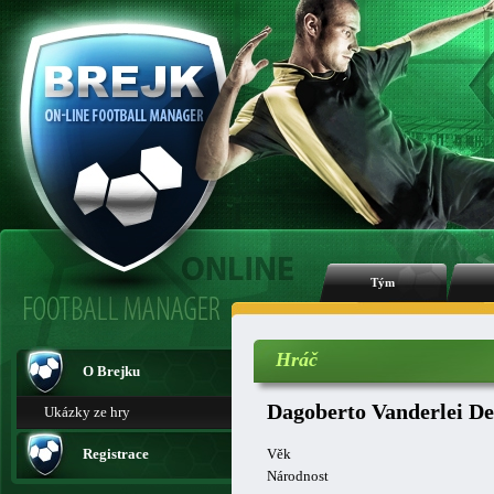
Tým
Hráč
O Brejku
Dagoberto Vanderlei D
Ukázky ze hry
Registrace
Věk
Národnost