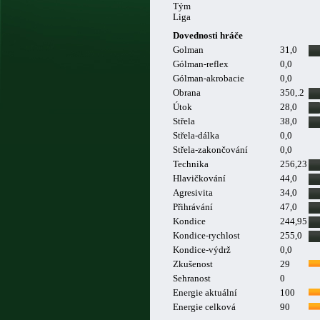
Tým
Liga
Dovednosti hráče
Golman
31,0
Gólman-reflex
0,0
Gólman-akrobacie
0,0
Obrana
350,.2
Útok
28,0
Střela
38,0
Střela-dálka
0,0
Střela-zakončování
0,0
Technika
256,23
Hlavičkování
44,0
Agresivita
34,0
Přihrávání
47,0
Kondice
244,95
Kondice-rychlost
255,0
Kondice-výdrž
0,0
Zkušenost
29
Sehranost
0
Energie aktuální
100
Energie celková
90