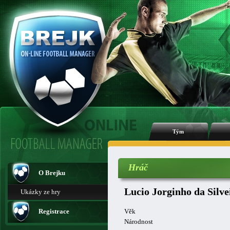
Tým
Hráč
O Brejku
Lucio Jorginho da Silve
Ukázky ze hry
Registrace
Věk
Národnost