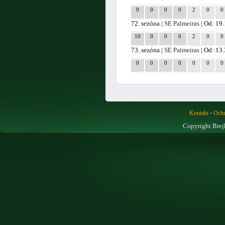
9
0
0
0
2
0
0
72. sezóna |
SE Palmeiras
| Od: 19
10
0
0
0
2
0
0
73. sezóna |
SE Palmeiras
| Od: 13
0
0
0
0
0
0
0
-
Kontakt
Ochr
Copyright Brej