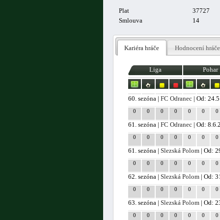
Plat
37727
Smlouva
14
Kariéra hráče
Hodnocení hráče
Liga
Pohar
60. sezóna |
FC Odranec
| Od: 24.
0
0
0
0
0
0
0
61. sezóna |
FC Odranec
| Od: 8.6
0
0
0
0
0
0
0
61. sezóna |
Slezská Polom
| Od: 2
0
0
0
0
0
0
0
62. sezóna |
Slezská Polom
| Od: 3
0
0
0
0
0
0
0
63. sezóna |
Slezská Polom
| Od: 2
0
0
0
0
0
0
0