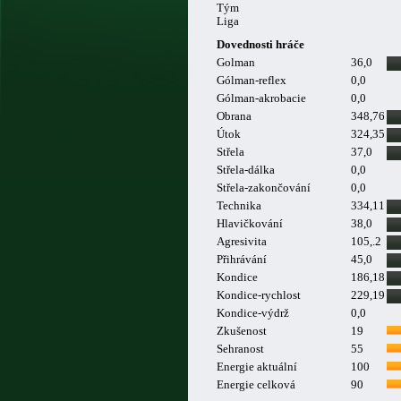
Tým
Liga
Dovednosti hráče
Golman
36,0
Gólman-reflex
0,0
Gólman-akrobacie
0,0
Obrana
348,76
Útok
324,35
Střela
37,0
Střela-dálka
0,0
Střela-zakončování
0,0
Technika
334,11
Hlavičkování
38,0
Agresivita
105,.2
Přihrávání
45,0
Kondice
186,18
Kondice-rychlost
229,19
Kondice-výdrž
0,0
Zkušenost
19
Sehranost
55
Energie aktuální
100
Energie celková
90