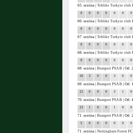
65. sezóna |
Tehlike Turkyie club
0
0
0
0
0
0
0
66. sezóna |
Tehlike Turkyie club
0
0
0
0
0
0
0
67. sezóna |
Tehlike Turkyie club
0
0
0
0
0
0
0
68. sezóna |
Tehlike Turkyie club
0
0
0
0
0
0
0
68. sezóna |
Bumperi PSA B
| Od: 
16
3
0
0
3
0
0
69. sezóna |
Bumperi PSA B
| Od: 
22
0
0
0
3
1
0
70. sezóna |
Bumperi PSA B
| Od: 
23
1
0
0
1
0
0
71. sezóna |
Bumperi PSA B
| Od: 
5
0
0
0
0
0
0
71. sezóna |
Nottingham Forest FC