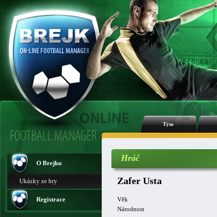
Tým
Hráč
O Brejku
Zafer Usta
Ukázky ze hry
Registrace
Věk
Národnost