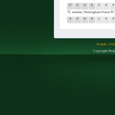
17
0
4
0
0
0
0
72. sezóna |
Nottingham Forest FC
4
0
0
0
1
0
0
-
Kontakt
Ochr
Copyright Brej