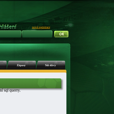
nová registrace
Zápasy
Síň slávy
 sql querry.