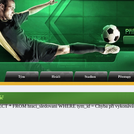
Tým
Hráči
Stadion
Přestupy
áč
CT * FROM hraci_sledovani WHERE tym_id = Chyba při vykonávání