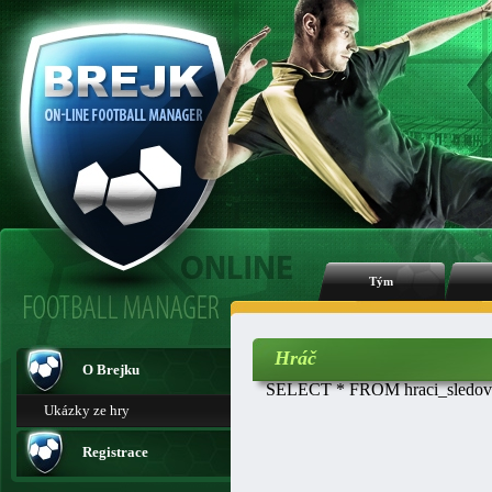
Tým
Hráč
O Brejku
SELECT * FROM hraci_sledovan
Ukázky ze hry
Registrace