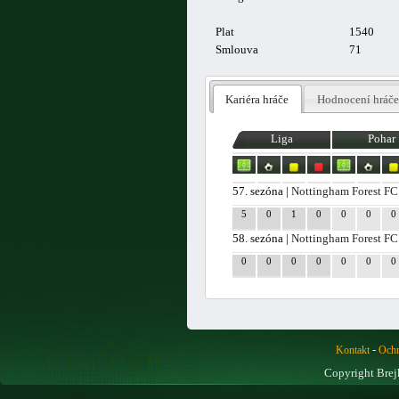
Plat
1540
Smlouva
71
Kariéra hráče
Hodnocení hráče
Liga
Pohar
57. sezóna |
Nottingham Forest FC
5
0
1
0
0
0
0
58. sezóna |
Nottingham Forest FC
0
0
0
0
0
0
0
-
Kontakt
Ochr
Copyright Brej