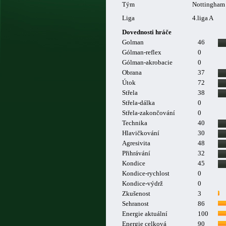
Tým
Nottingham 
Liga
4.liga A
Dovednosti hráče
Golman
46
Gólman-reflex
0
Gólman-akrobacie
0
Obrana
37
Útok
72
Střela
38
Střela-dálka
0
Střela-zakončování
0
Technika
40
Hlavičkování
30
Agresivita
48
Přihrávání
32
Kondice
45
Kondice-rychlost
0
Kondice-výdrž
0
Zkušenost
3
Sehranost
86
Energie aktuální
100
Energie celková
90