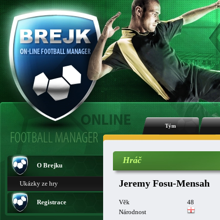
Tým
Hráč
O Brejku
Jeremy Fosu-Mensah
Ukázky ze hry
Registrace
Věk
48
Národnost