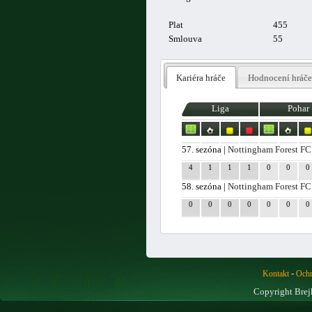
Plat
455
Smlouva
55
Kariéra hráče
Hodnocení hráče
Liga
Pohar
57. sezóna |
Nottingham Forest FC
4
1
1
1
0
0
0
58. sezóna |
Nottingham Forest FC
0
0
0
0
0
0
0
-
Kontakt
Ochr
Copyright Brej