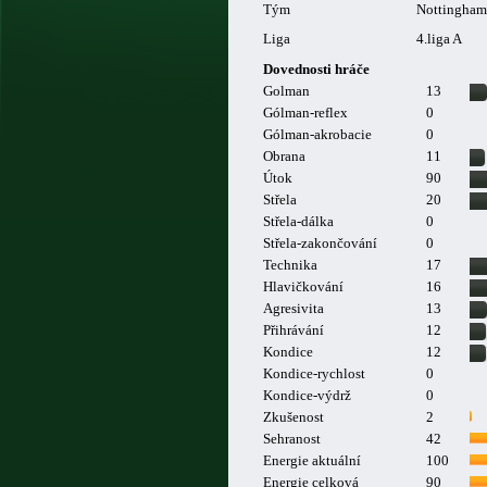
Tým
Nottingham
Liga
4.liga A
Dovednosti hráče
Golman
13
Gólman-reflex
0
Gólman-akrobacie
0
Obrana
11
Útok
90
Střela
20
Střela-dálka
0
Střela-zakončování
0
Technika
17
Hlavičkování
16
Agresivita
13
Přihrávání
12
Kondice
12
Kondice-rychlost
0
Kondice-výdrž
0
Zkušenost
2
Sehranost
42
Energie aktuální
100
Energie celková
90