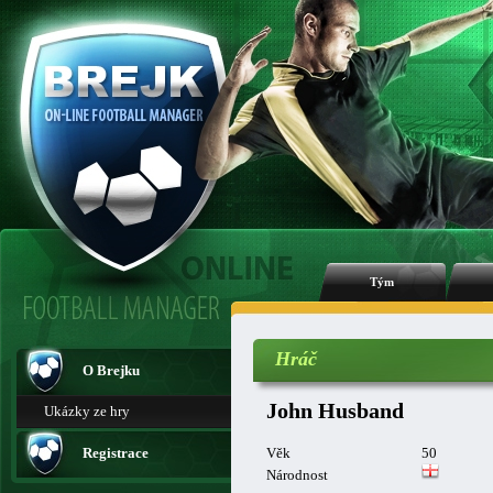
Tým
Hráč
O Brejku
John Husband
Ukázky ze hry
Registrace
Věk
50
Národnost