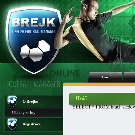
Tým
Hráč
O Brejku
SELECT * FROM hraci_sledovan
Ukázky ze hry
Registrace