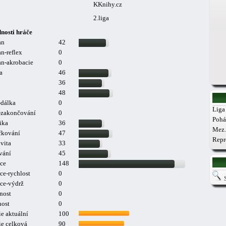
KKnihy.cz
2.liga
nosti hráče
an
42
n-reflex
0
n-akrobacie
0
a
46
36
48
-dálka
0
Liga 
a-zakončování
0
Pohá
ika
36
Mez.
čkování
47
Repr
vita
33
vání
45
ce
148
ce-rychlost
0
ce-výdrž
0
nost
0
nost
0
e aktuální
100
ie celková
90