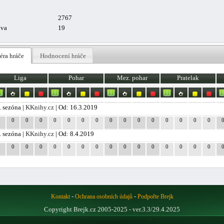
2767
uva
19
éra hráče
Hodnocení hráče
Liga
Pohar
Mez. pohar
Pratelak
. sezóna |
KKnihy.cz
| Od: 16.3.2019
0
0
0
0
0
0
0
0
0
0
0
0
0
0
0
0
. sezóna |
KKnihy.cz
| Od: 8.4.2019
0
0
0
0
0
0
0
0
0
0
0
0
0
0
0
0
-
-
Kontakt
Ochrana osobních údajů
Podpořte Brejk
Copyright Brejk.cz 2005-2025 - ver.3.3/29.4.2025