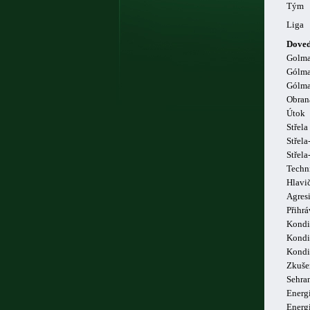
Tým
Liga
Doved
Golm
Gólma
Gólma
Obran
Útok
Střela
Střela
Střel
Techn
Hlavi
Agresi
Přihrá
Kondi
Kondi
Kondi
Zkuše
Sehra
Energi
Energ