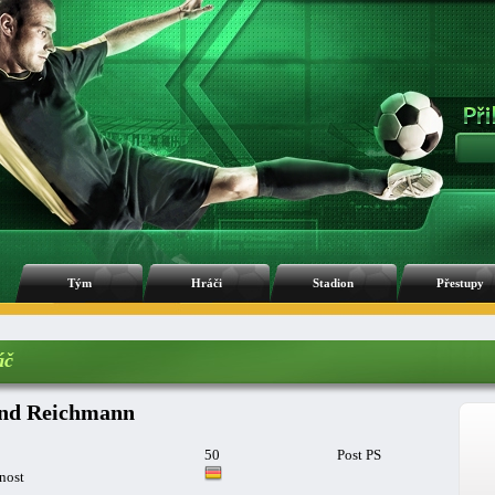
Tým
Hráči
Stadion
Přestupy
áč
nd Reichmann
50
Post PS
nost