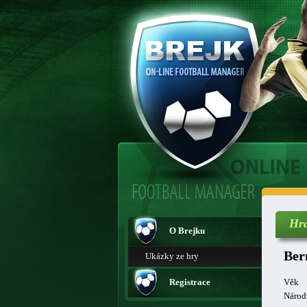
Hr
O Brejku
Ber
Ukázky ze hry
Registrace
Věk
Národ