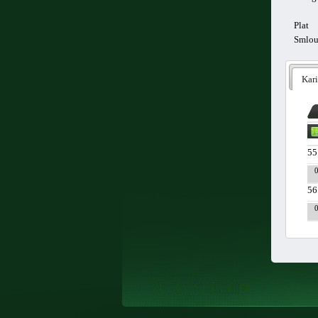
Plat
Smlo
Kari
55
56