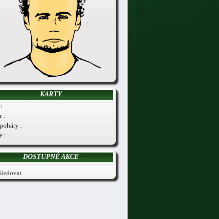
KARTY
:
r :
poháry :
e :
DOSTUPNÉ AKCE
Sledovat