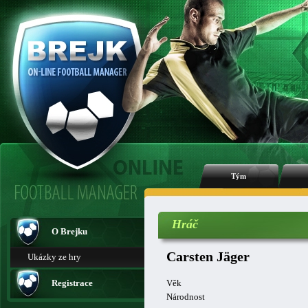
Tým
Hráč
O Brejku
Carsten Jäger
Ukázky ze hry
Registrace
Věk
Národnost