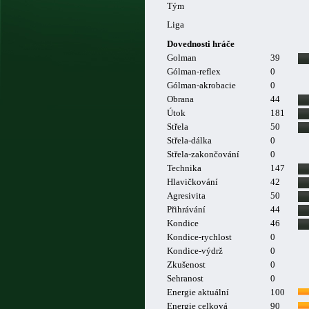
Tým
Liga
Dovednosti hráče
Golman
39
Gólman-reflex
0
Gólman-akrobacie
0
Obrana
44
Útok
181
Střela
50
Střela-dálka
0
Střela-zakončování
0
Technika
147
Hlavičkování
42
Agresivita
50
Přihrávání
44
Kondice
46
Kondice-rychlost
0
Kondice-výdrž
0
Zkušenost
0
Sehranost
0
Energie aktuální
100
Energie celková
90