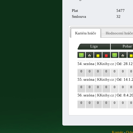
Plat
5477
Smlouva
32
Kariéra hráče
Hodnocení hráče
Liga
Pohar
54. sezóna |
KKnihy.cz
| Od: 28.1
0
0
0
0
0
0
0
55. sezóna |
KKnihy.cz
| Od: 14.1.
0
0
0
0
0
0
0
56. sezóna |
KKnihy.cz
| Od: 8.4.2
0
0
0
0
0
0
0
-
Kontakt
Ochr