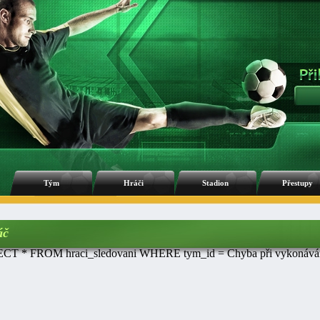
Tým
Hráči
Stadion
Přestupy
áč
CT * FROM hraci_sledovani WHERE tym_id = Chyba při vykonávání