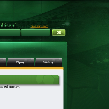
nová registrace
Zápasy
Síň slávy
 sql querry.