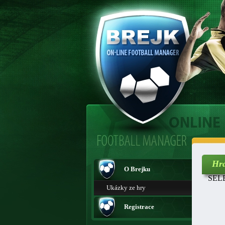
Hr
O Brejku
SELE
Ukázky ze hry
Registrace