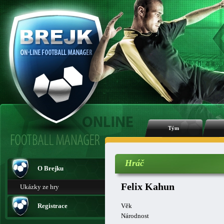
Tým
Hráč
O Brejku
Felix Kahun
Ukázky ze hry
Registrace
Věk
Národnost