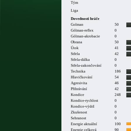
Tým
Liga
Dovednosti hráče
Golman
50
Gólman-reflex
0
Gólman-akrobacie
0
Obrana
50
Útok
41
Střela
42
Střela-dálka
0
Střela-zakončování
0
Technika
186
Hlavičkování
54
Agresivita
46
Přihrávání
42
Kondice
248
Kondice-rychlost
0
Kondice-výdrž
0
Zkušenost
0
Sehranost
0
Energie aktuální
100
Energie celková
90