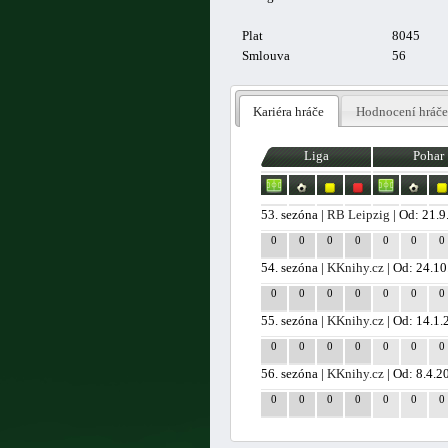
Plat
8045
Smlouva
56
Kariéra hráče
Hodnocení hráče
Liga
Pohar
53. sezóna |
RB Leipzig
| Od: 21.
0
0
0
0
0
0
0
54. sezóna |
KKnihy.cz
| Od: 24.10
0
0
0
0
0
0
0
55. sezóna |
KKnihy.cz
| Od: 14.1.
0
0
0
0
0
0
0
56. sezóna |
KKnihy.cz
| Od: 8.4.2
0
0
0
0
0
0
0