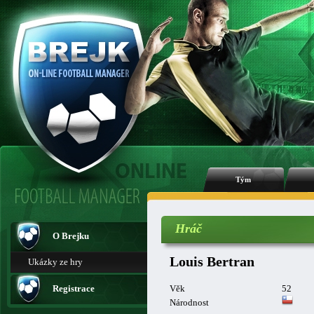
Tým
Hráč
O Brejku
Louis Bertran
Ukázky ze hry
Registrace
Věk
52
Národnost