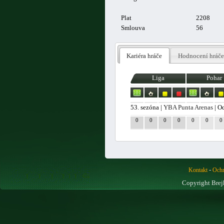
Plat
2208
Smlouva
56
Kariéra hráče
Hodnocení hráče
Liga
Pohar
53. sezóna |
YBA Punta Arenas
| O
0
0
0
0
0
0
0
-
Kontakt
Ochr
Copyright Brej