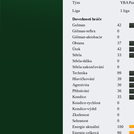
Tým
YBA Pun
Liga
1.liga
Dovednosti hráče
Golman
42
Gólman-reflex
0
Gólman-akrobacie
0
Obrana
37
Útok
42
Střela
33
Střela-dálka
0
Střela-zakončování
0
Technika
99
Hlavičkování
39
Agresivita
36
Přihrávání
36
Kondice
35
Kondice-rychlost
0
Kondice-výdrž
0
Zkušenost
0
Sehranost
0
Energie aktuální
100
Energie celková
90