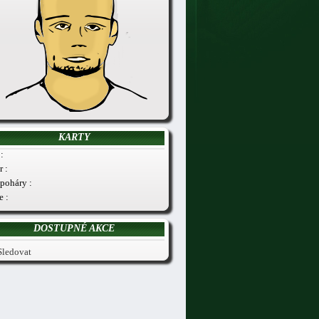
KARTY
:
r :
poháry :
e :
DOSTUPNÉ AKCE
Sledovat