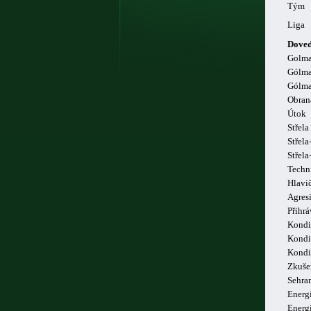
Tým
Liga
Doved
Golm
Gólma
Gólma
Obran
Útok
Střela
Střela
Střel
Techn
Hlavi
Agresi
Přihrá
Kondi
Kondi
Kondi
Zkuše
Sehra
Energi
Energ