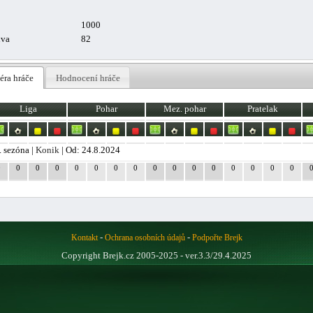
1000
uva
82
éra hráče
Hodnocení hráče
Liga
Pohar
Mez. pohar
Pratelak
. sezóna |
Konik
| Od: 24.8.2024
0
0
0
0
0
0
0
0
0
0
0
0
0
0
0
0
-
-
Kontakt
Ochrana osobních údajů
Podpořte Brejk
Copyright Brejk.cz 2005-2025 - ver.3.3/29.4.2025