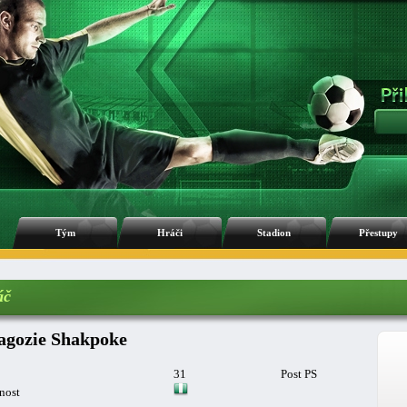
Tým
Hráči
Stadion
Přestupy
áč
agozie Shakpoke
31
Post PS
nost