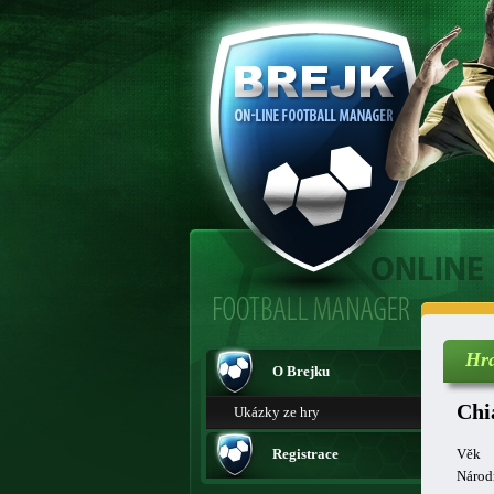
Hr
O Brejku
Chi
Ukázky ze hry
Registrace
Věk
Národ