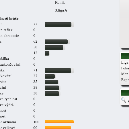
Konik
3.liga A
nosti hráče
an
72
n-reflex
0
n-akrobacie
0
a
62
50
12
-dálka
0
Liga 
a-zakončování
0
Pohá
ika
71
Mez.
čkování
27
Repr
vita
35
vání
38
ce
38
ce-rychlost
0
ce-výdrž
0
nost
0
nost
0
e aktuální
100
ie celková
90