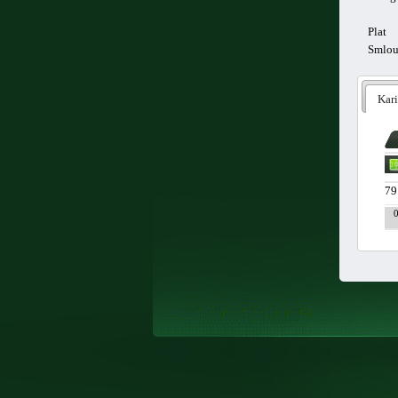
Plat
Smlo
Kari
79