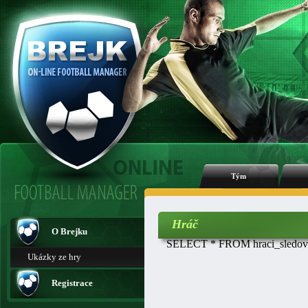
Tým
Hráč
O Brejku
SELECT * FROM hraci_sledovan
Ukázky ze hry
Registrace