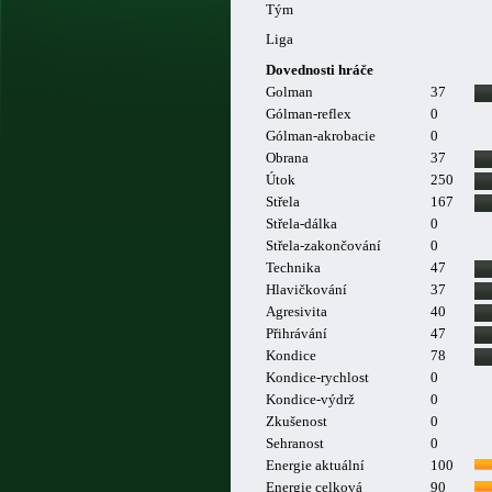
Tým
Liga
Dovednosti hráče
Golman
37
Gólman-reflex
0
Gólman-akrobacie
0
Obrana
37
Útok
250
Střela
167
Střela-dálka
0
Střela-zakončování
0
Technika
47
Hlavičkování
37
Agresivita
40
Přihrávání
47
Kondice
78
Kondice-rychlost
0
Kondice-výdrž
0
Zkušenost
0
Sehranost
0
Energie aktuální
100
Energie celková
90