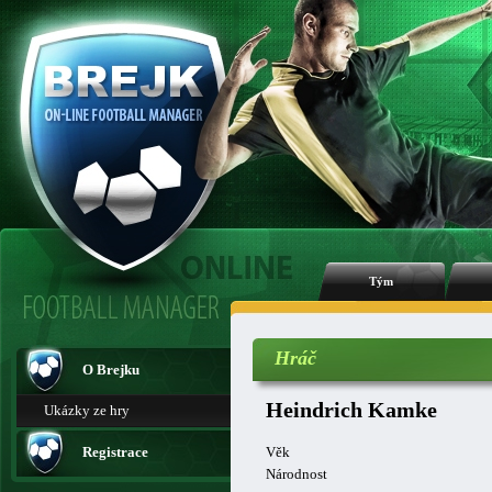
Tým
Hráč
O Brejku
Heindrich Kamke
Ukázky ze hry
Registrace
Věk
Národnost