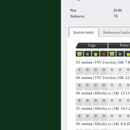
Plat
8148
Smlouva
76
Kariéra hráče
Hodnocení hráče
Liga
Pohar
53. sezóna |
FSV Zwickau
| Od: 7.
0
0
0
0
0
0
0
54. sezóna |
FSV Zwickau
| Od: 22
0
0
0
0
0
0
0
54. sezóna |
KKnihy.cz
| Od: 12.11
0
0
0
0
0
0
0
55. sezóna |
KKnihy.cz
| Od: 14.1.
0
0
0
0
0
0
0
56. sezóna |
KKnihy.cz
| Od: 8.4.2