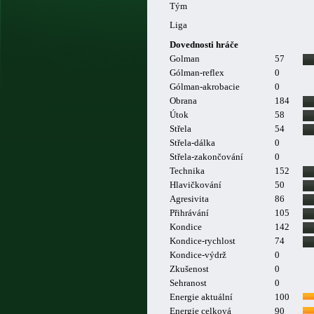
Tým
Liga
Dovednosti hráče
Golman
57
Gólman-reflex
0
Gólman-akrobacie
0
Obrana
184
Útok
58
Střela
54
Střela-dálka
0
Střela-zakončování
0
Technika
152
Hlavičkování
50
Agresivita
86
Přihrávání
105
Kondice
142
Kondice-rychlost
74
Kondice-výdrž
0
Zkušenost
0
Sehranost
0
Energie aktuální
100
Energie celková
90