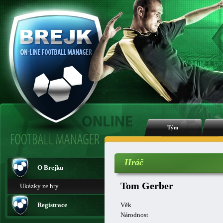
Tým
Hráč
O Brejku
Tom Gerber
Ukázky ze hry
Registrace
Věk
Národnost