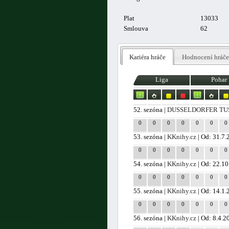
Plat
13033
Smlouva
62
Kariéra hráče
Hodnocení hráče
Liga
Pohar
52. sezóna |
DUSSELDORFER TUS
0
0
0
0
0
0
0
53. sezóna |
KKnihy.cz
| Od: 31.7.
0
0
0
0
0
0
0
54. sezóna |
KKnihy.cz
| Od: 22.1
0
0
0
0
0
0
0
55. sezóna |
KKnihy.cz
| Od: 14.1.
0
0
0
0
0
0
0
56. sezóna |
KKnihy.cz
| Od: 8.4.2