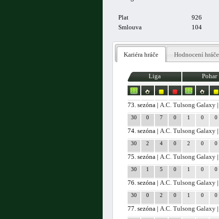
Plat
926
Smlouva
104
Kariéra hráče
Hodnocení hráče
Liga
Pohar
73. sezóna |
A.C. Tulsong Galaxy
|
30
0
7
0
1
0
0
74. sezóna |
A.C. Tulsong Galaxy
|
30
2
4
0
2
0
0
75. sezóna |
A.C. Tulsong Galaxy
|
30
1
5
0
1
0
0
76. sezóna |
A.C. Tulsong Galaxy
|
30
0
2
0
1
0
0
77. sezóna |
A.C. Tulsong Galaxy
|