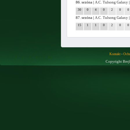
86. sezóna |
A.C. Tulsong Galaxy
|
30
0
4
0
2
0
0
87. sezóna |
A.C. Tulsong Galaxy
|
15
1
1
0
2
0
0
-
Kontakt
Ochr
Copyright Brej