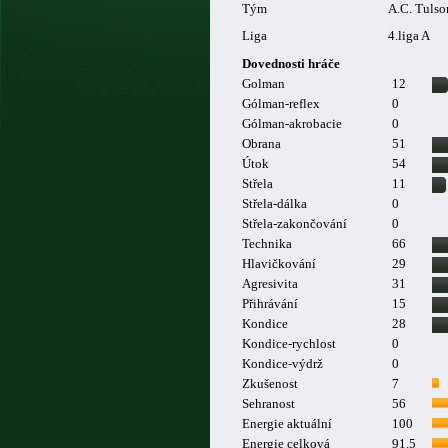
Tým
A.C. Tulso
Liga
4.liga A
Dovednosti hráče
Golman
12
Gólman-reflex
0
Gólman-akrobacie
0
Obrana
51
Útok
54
Střela
11
Střela-dálka
0
Střela-zakončování
0
Technika
66
Hlavičkování
29
Agresivita
31
Přihrávání
15
Kondice
28
Kondice-rychlost
0
Kondice-výdrž
0
Zkušenost
7
Sehranost
56
Energie aktuální
100
Energie celková
91.5