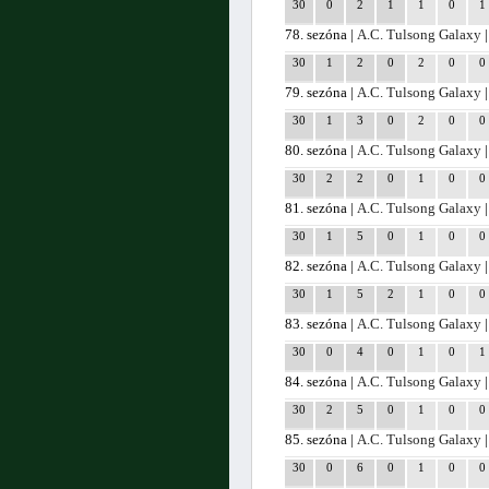
30
0
2
1
1
0
1
78. sezóna |
A.C. Tulsong Galaxy
|
30
1
2
0
2
0
0
79. sezóna |
A.C. Tulsong Galaxy
|
30
1
3
0
2
0
0
80. sezóna |
A.C. Tulsong Galaxy
|
30
2
2
0
1
0
0
81. sezóna |
A.C. Tulsong Galaxy
|
30
1
5
0
1
0
0
82. sezóna |
A.C. Tulsong Galaxy
|
30
1
5
2
1
0
0
83. sezóna |
A.C. Tulsong Galaxy
|
30
0
4
0
1
0
1
84. sezóna |
A.C. Tulsong Galaxy
|
30
2
5
0
1
0
0
85. sezóna |
A.C. Tulsong Galaxy
|
30
0
6
0
1
0
0