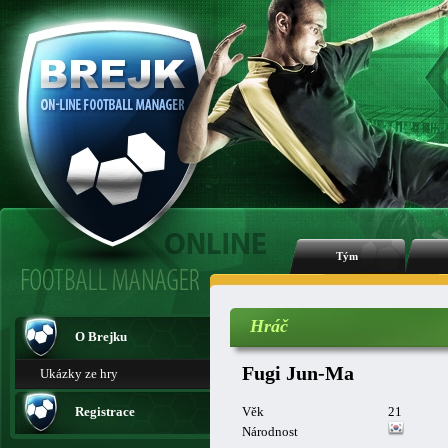
Tým
Hráč
O Brejku
Fugi Jun-Ma
Ukázky ze hry
Registrace
Věk
21
Národnost