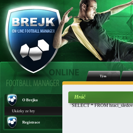
Tým
Hráč
O Brejku
SELECT * FROM hraci_sledovan
Ukázky ze hry
Registrace