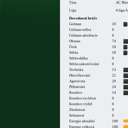
Tým
AC Rhe
Liga
4.liga A
Dovednosti hráče
Golman
10
Gólman-reflex
0
Gólman-akrobacie
0
Obrana
74
Útok
10
Střela
10
Střela-dálka
0
Střela-zakončování
0
Technika
13
Hlavičkování
21
Agresivita
20
Přihrávání
24
Kondice
14
Kondice-rychlost
0
Kondice-výdrž
0
Zkušenost
0
Sehranost
0
Energie aktuální
100
Energie celková
100