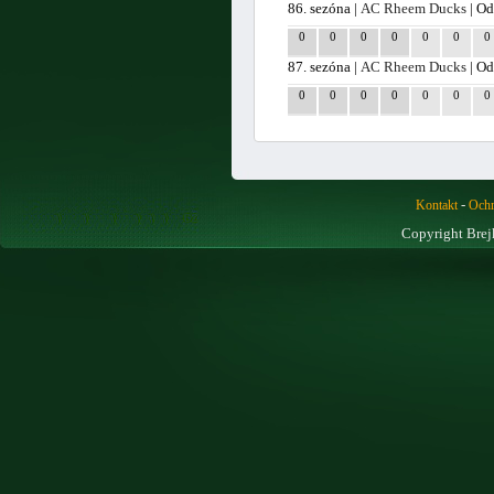
86. sezóna |
AC Rheem Ducks
| Od
0
0
0
0
0
0
0
87. sezóna |
AC Rheem Ducks
| Od
0
0
0
0
0
0
0
-
Kontakt
Ochr
Copyright Brej