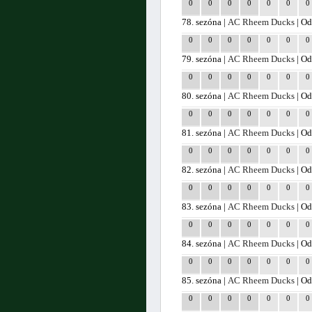
0
0
0
0
0
0
0
78. sezóna |
AC Rheem Ducks
| Od
0
0
0
0
0
0
0
79. sezóna |
AC Rheem Ducks
| Od
0
0
0
0
0
0
0
80. sezóna |
AC Rheem Ducks
| Od
0
0
0
0
0
0
0
81. sezóna |
AC Rheem Ducks
| Od
0
0
0
0
0
0
0
82. sezóna |
AC Rheem Ducks
| Od
0
0
0
0
0
0
0
83. sezóna |
AC Rheem Ducks
| Od
0
0
0
0
0
0
0
84. sezóna |
AC Rheem Ducks
| Od
0
0
0
0
0
0
0
85. sezóna |
AC Rheem Ducks
| Od
0
0
0
0
0
0
0