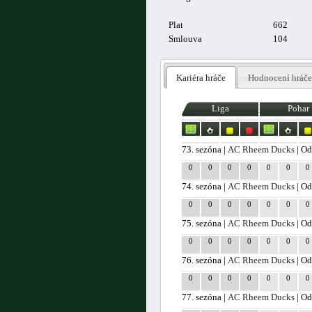
Plat
662
Smlouva
104
Kariéra hráče
Hodnocení hráče
Liga
Pohar
73. sezóna |
AC Rheem Ducks
| Od
0
0
0
0
0
0
0
74. sezóna |
AC Rheem Ducks
| Od
0
0
0
0
0
0
0
75. sezóna |
AC Rheem Ducks
| Od
0
0
0
0
0
0
0
76. sezóna |
AC Rheem Ducks
| Od
0
0
0
0
0
0
0
77. sezóna |
AC Rheem Ducks
| Od