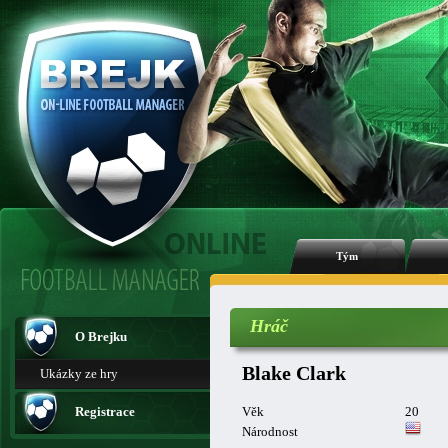
Tým
Hráč
O Brejku
Blake Clark
Ukázky ze hry
Registrace
Věk
20
Národnost