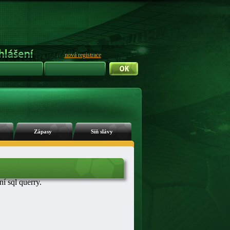
nová registrace
Zápasy
Síň slávy
 sql querry.