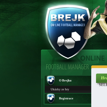
Hr
O Brejku
SELE
Ukázky ze hry
Registrace