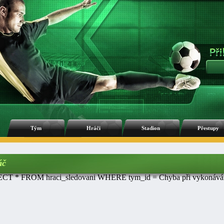
Tým
Hráči
Stadion
Přestupy
áč
CT * FROM hraci_sledovani WHERE tym_id = Chyba při vykonávání