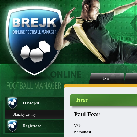
Tým
Hráč
O Brejku
Paul Fear
Ukázky ze hry
Registrace
Věk
Národnost