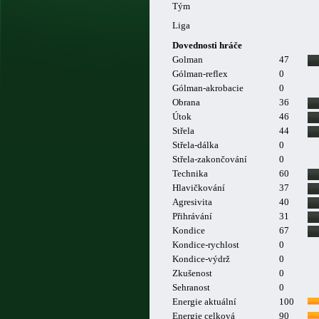
Tým
Liga
Dovednosti hráče
Golman
47
Gólman-reflex
0
Gólman-akrobacie
0
Obrana
36
Útok
46
Střela
44
Střela-dálka
0
Střela-zakončování
0
Technika
60
Hlavičkování
37
Agresivita
40
Přihrávání
31
Kondice
67
Kondice-rychlost
0
Kondice-výdrž
0
Zkušenost
0
Sehranost
0
Energie aktuální
100
Energie celková
90