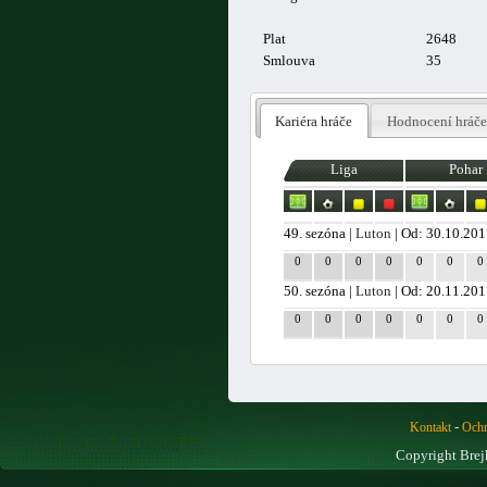
Plat
2648
Smlouva
35
Kariéra hráče
Hodnocení hráče
Liga
Pohar
49. sezóna |
Luton
| Od: 30.10.20
0
0
0
0
0
0
0
50. sezóna |
Luton
| Od: 20.11.20
0
0
0
0
0
0
0
-
Kontakt
Ochr
Copyright Brej