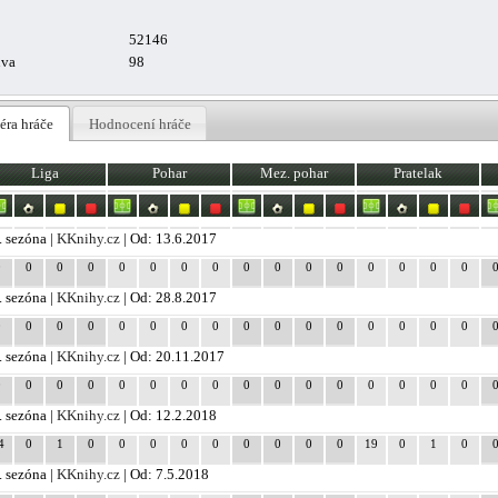
52146
uva
98
éra hráče
Hodnocení hráče
Liga
Pohar
Mez. pohar
Pratelak
. sezóna |
KKnihy.cz
| Od: 13.6.2017
0
0
0
0
0
0
0
0
0
0
0
0
0
0
0
0
. sezóna |
KKnihy.cz
| Od: 28.8.2017
0
0
0
0
0
0
0
0
0
0
0
0
0
0
0
0
. sezóna |
KKnihy.cz
| Od: 20.11.2017
0
0
0
0
0
0
0
0
0
0
0
0
0
0
0
0
. sezóna |
KKnihy.cz
| Od: 12.2.2018
4
0
1
0
0
0
0
0
0
0
0
0
19
0
1
0
. sezóna |
KKnihy.cz
| Od: 7.5.2018