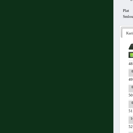
Plat
Smlo
Kari
48
49
50
51
1
52