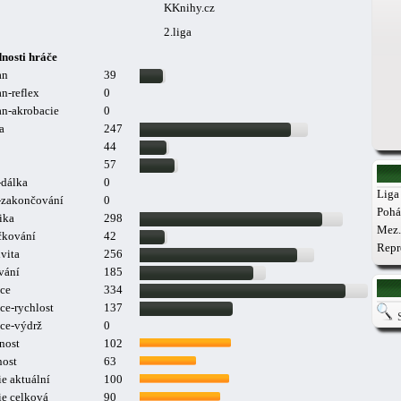
KKnihy.cz
2.liga
nosti hráče
an
39
n-reflex
0
n-akrobacie
0
a
247
44
57
-dálka
0
Liga 
a-zakončování
0
Pohá
ika
298
Mez.
čkování
42
Repr
vita
256
vání
185
ce
334
ce-rychlost
137
ce-výdrž
0
nost
102
nost
63
e aktuální
100
ie celková
90