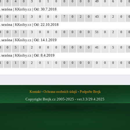
8
0
4
0
3
0
1
0
0
0
0
0
49
0
6
0
. sezóna |
KKnihy.cz
| Od: 30.7.2018
9
0
4
1
3
0
0
0
7
0
2
0
43
0
2
0
. sezóna |
KKnihy.cz
| Od: 22.10.2018
9
0
3
1
3
0
0
0
0
0
0
0
51
0
2
0
. sezóna |
KKnihy.cz
| Od: 14.1.2019
8
0
5
1
2
0
0
0
0
0
0
0
41
0
5
0
. sezóna |
KKnihy.cz
| Od: 8.4.2019
1
0
1
0
2
0
1
0
0
0
0
0
0
0
0
0
-
-
Kontakt
Ochrana osobních údajů
Podpořte Brejk
Copyright Brejk.cz 2005-2025 - ver.3.3/29.4.2025