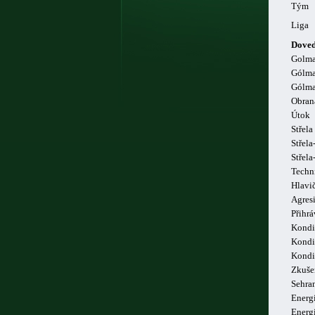
Tým
Liga
Doved
Golm
Gólma
Gólma
Obran
Útok
Střela
Střela
Střel
Techn
Hlavi
Agresi
Přihrá
Kondi
Kondi
Kondi
Zkuše
Sehra
Energi
Energ