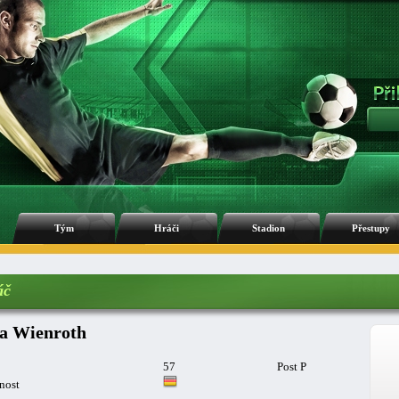
Tým
Hráči
Stadion
Přestupy
áč
a Wienroth
57
Post P
nost