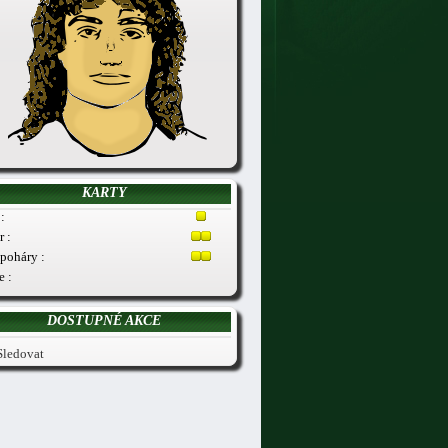
KARTY
:
r :
poháry :
e :
DOSTUPNÉ AKCE
Sledovat