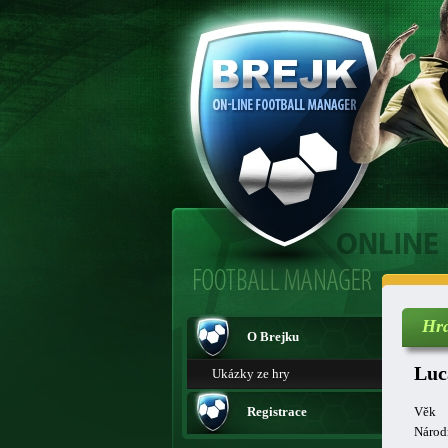
Hr
O Brejku
Luc
Ukázky ze hry
Registrace
Věk
Národ