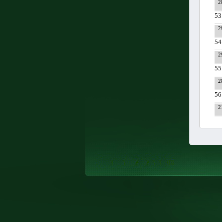
2
53
2
54
2
55
2
56
2