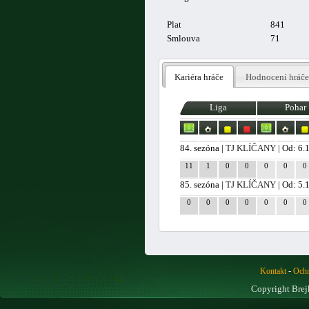
Plat
841
Smlouva
71
Kariéra hráče
Hodnocení hráče
Liga
Pohar
84. sezóna |
TJ KLÍČANY
| Od: 6.
11
1
0
0
0
0
0
85. sezóna |
TJ KLÍČANY
| Od: 5.
0
0
0
0
0
0
0
-
Kontakt
Ochr
Copyright Brej