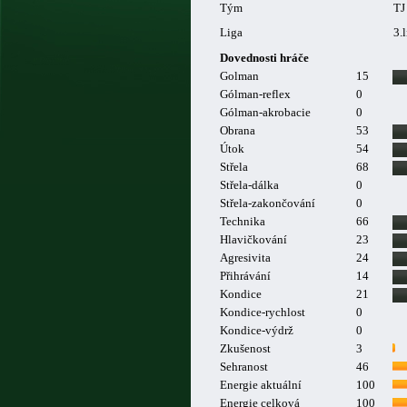
Tým
TJ
Liga
3.
Dovednosti hráče
Golman
15
Gólman-reflex
0
Gólman-akrobacie
0
Obrana
53
Útok
54
Střela
68
Střela-dálka
0
Střela-zakončování
0
Technika
66
Hlavičkování
23
Agresivita
24
Přihrávání
14
Kondice
21
Kondice-rychlost
0
Kondice-výdrž
0
Zkušenost
3
Sehranost
46
Energie aktuální
100
Energie celková
100