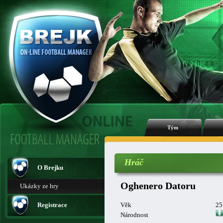
Tým
Hráč
O Brejku
Oghenero Datoru
Ukázky ze hry
Registrace
Věk
25
Národnost