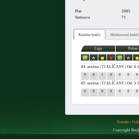
Plat
2085
Smlouva
71
Kariéra hráče
Hodnocení hráče
Liga
Pohar
84. sezóna |
TJ KLÍČANY
| Od: 6.
9
0
1
0
0
0
0
85. sezóna |
TJ KLÍČANY
| Od: 5.
0
0
0
0
0
0
0
-
Kontakt
Ochr
Copyright Brej