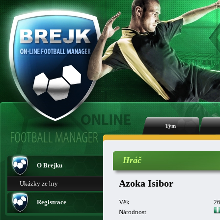
Tým
Hráč
O Brejku
Azoka Isibor
Ukázky ze hry
Registrace
Věk
2
Národnost