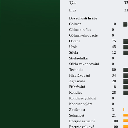
Tým
T
Liga
3.
Dovednosti hráče
Golman
10
Gólman-reflex
0
Gólman-akrobacie
0
Obrana
75
Útok
45
Střela
12
Střela-dálka
0
Střela-zakončování
0
Technika
80
Hlavičkování
34
Agresivita
20
Přihrávání
18
Kondice
28
Kondice-rychlost
0
Kondice-výdrž
0
Zkušenost
3
Sehranost
21
Energie aktuální
100
Energie celková
100