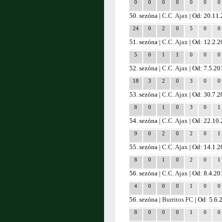
0
0
0
0
0
0
0
50. sezóna |
C.C. Ajax
| Od: 20.11
24
0
2
0
5
0
0
51. sezóna |
C.C. Ajax
| Od: 12.2.
5
0
1
1
0
0
0
52. sezóna |
C.C. Ajax
| Od: 7.5.20
18
3
2
0
3
0
0
53. sezóna |
C.C. Ajax
| Od: 30.7.
8
0
1
0
3
0
1
54. sezóna |
C.C. Ajax
| Od: 22.10
9
0
2
0
2
0
1
55. sezóna |
C.C. Ajax
| Od: 14.1.
8
0
1
0
2
0
1
56. sezóna |
C.C. Ajax
| Od: 8.4.20
4
0
0
0
1
0
0
56. sezóna |
Burritos FC
| Od: 5.6.
8
0
0
0
1
0
0