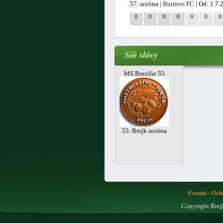
57. sezóna |
Burritos FC
| Od: 1.7.
0
0
0
0
0
0
0
Síň slávy
MS Brazílie 55
55. Brejk sezóna
-
Kontakt
Ochr
Copyright Brej