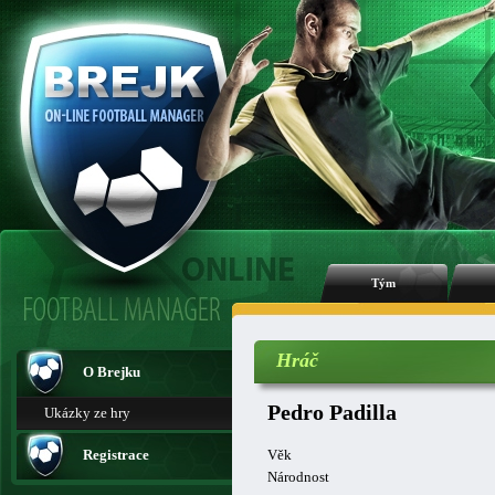
Tým
Hráč
O Brejku
Pedro Padilla
Ukázky ze hry
Registrace
Věk
Národnost