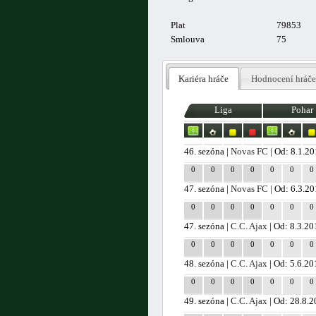
Plat
79853
Smlouva
75
Kariéra hráče
Hodnocení hráče
Liga
Pohar
46. sezóna |
Novas FC
| Od: 8.1.2
0
0
0
0
0
0
0
47. sezóna |
Novas FC
| Od: 6.3.2
0
0
0
0
0
0
0
47. sezóna |
C.C. Ajax
| Od: 8.3.20
0
0
0
0
0
0
0
48. sezóna |
C.C. Ajax
| Od: 5.6.20
0
0
0
0
0
0
0
49. sezóna |
C.C. Ajax
| Od: 28.8.