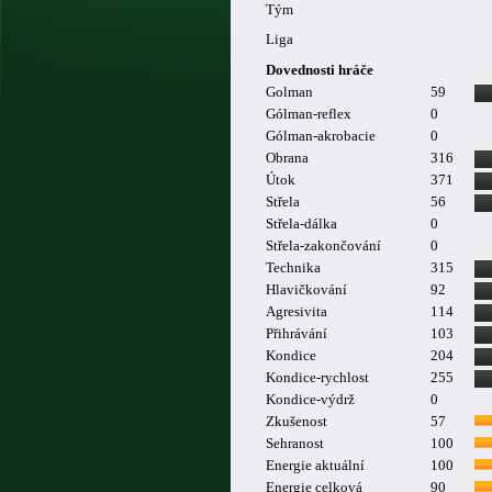
Tým
Liga
Dovednosti hráče
Golman
59
Gólman-reflex
0
Gólman-akrobacie
0
Obrana
316
Útok
371
Střela
56
Střela-dálka
0
Střela-zakončování
0
Technika
315
Hlavičkování
92
Agresivita
114
Přihrávání
103
Kondice
204
Kondice-rychlost
255
Kondice-výdrž
0
Zkušenost
57
Sehranost
100
Energie aktuální
100
Energie celková
90