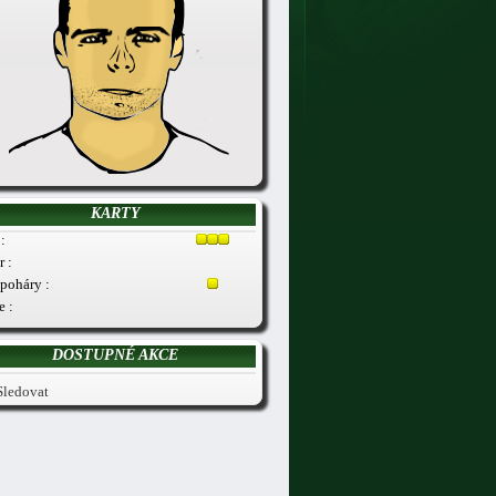
KARTY
:
r :
poháry :
e :
DOSTUPNÉ AKCE
Sledovat