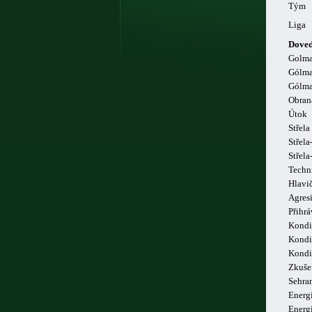
Tým
Liga
Doved
Golm
Gólma
Gólma
Obran
Útok
Střela
Střela
Střel
Techn
Hlavi
Agresi
Přihrá
Kondi
Kondi
Kondi
Zkuše
Sehra
Energi
Energ