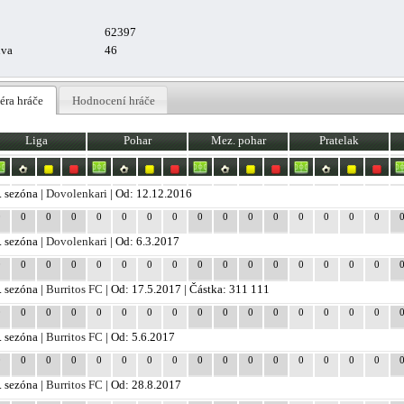
62397
uva
46
éra hráče
Hodnocení hráče
Liga
Pohar
Mez. pohar
Pratelak
. sezóna |
Dovolenkari
| Od: 12.12.2016
0
0
0
0
0
0
0
0
0
0
0
0
0
0
0
0
. sezóna |
Dovolenkari
| Od: 6.3.2017
0
0
0
0
0
0
0
0
0
0
0
0
0
0
0
0
. sezóna |
Burritos FC
| Od: 17.5.2017 | Částka: 311 111
0
0
0
0
0
0
0
0
0
0
0
0
0
0
0
0
. sezóna |
Burritos FC
| Od: 5.6.2017
0
0
0
0
0
0
0
0
0
0
0
0
0
0
0
0
. sezóna |
Burritos FC
| Od: 28.8.2017