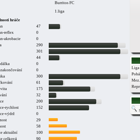
Burritos FC
1.liga
nosti hráče
an
47
n-reflex
0
n-akrobacie
0
a
290
301
44
-dálka
0
Liga 
a-zakončování
0
Pohá
ika
300
Mez.
čkování
61
Repr
vita
175
vání
32
ce
200
ce-rychlost
152
ce-výdrž
0
nost
29
nost
58
e aktuální
100
ie celková
90