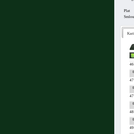
Plat
Smlo
Kari
46
47
47
48
49