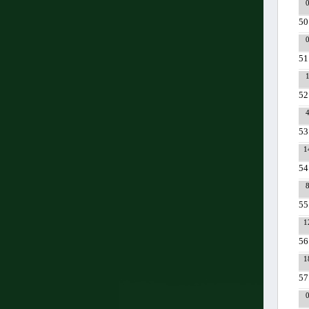
50
51
52
53
1
54
55
1
56
1
57