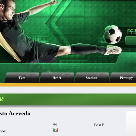
Tým
Hráči
Stadion
Přestupy
áč
sto Acevedo
59
Post P
nost