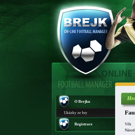
Hr
O Brejku
Fau
Ukázky ze hry
Registrace
Věk
Národ