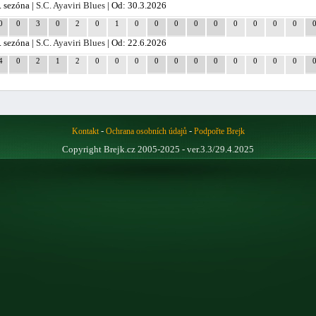
. sezóna |
S.C. Ayaviri Blues
| Od: 30.3.2026
0
0
3
0
2
0
1
0
0
0
0
0
0
0
0
0
. sezóna |
S.C. Ayaviri Blues
| Od: 22.6.2026
4
0
2
1
2
0
0
0
0
0
0
0
0
0
0
0
-
-
Kontakt
Ochrana osobních údajů
Podpořte Brejk
Copyright Brejk.cz 2005-2025 - ver.3.3/29.4.2025