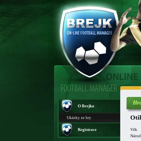
Hr
O Brejku
Oti
Ukázky ze hry
Registrace
Věk
Národ