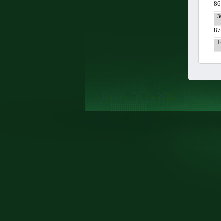
86
3
87
1