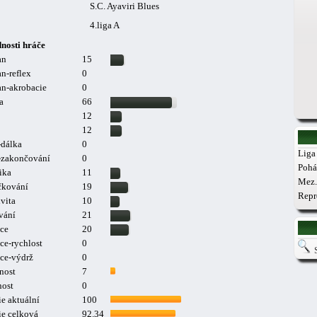
S.C. Ayaviri Blues
4.liga A
nosti hráče
an
15
n-reflex
0
n-akrobacie
0
a
66
12
12
-dálka
0
Liga 
a-zakončování
0
Pohá
ika
11
Mez.
čkování
19
Repr
vita
10
vání
21
ce
20
ce-rychlost
0
ce-výdrž
0
nost
7
nost
0
e aktuální
100
ie celková
92.34