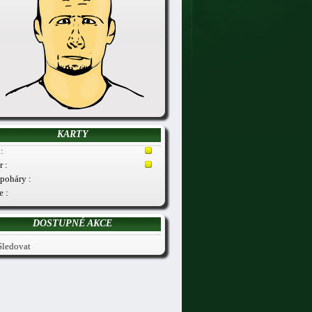
KARTY
:
r :
poháry :
e :
DOSTUPNÉ AKCE
Sledovat