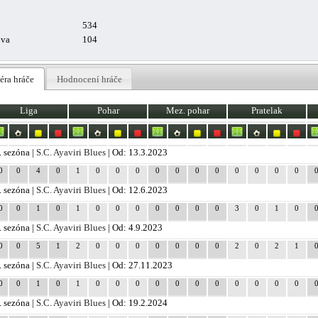
534
uva
104
éra hráče
Hodnocení hráče
Liga
Pohar
Mez. pohar
Pratelak
. sezóna |
S.C. Ayaviri Blues
| Od: 13.3.2023
0
0
4
0
1
0
0
0
0
0
0
0
0
0
0
0
. sezóna |
S.C. Ayaviri Blues
| Od: 12.6.2023
0
0
1
0
1
0
0
0
0
0
0
0
3
0
1
0
. sezóna |
S.C. Ayaviri Blues
| Od: 4.9.2023
0
0
5
1
2
0
0
0
0
0
0
0
2
0
2
1
. sezóna |
S.C. Ayaviri Blues
| Od: 27.11.2023
0
0
1
0
1
0
0
0
0
0
0
0
0
0
0
0
. sezóna |
S.C. Ayaviri Blues
| Od: 19.2.2024