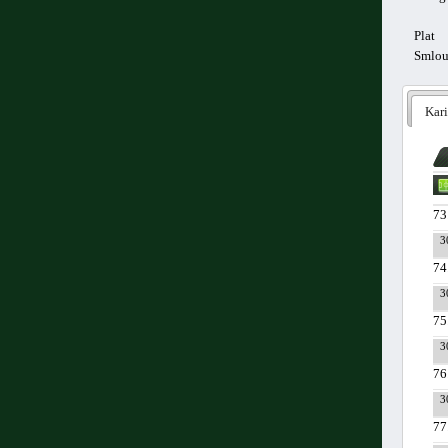
Plat
Smlo
Kari
73
3
74
3
75
3
76
3
77