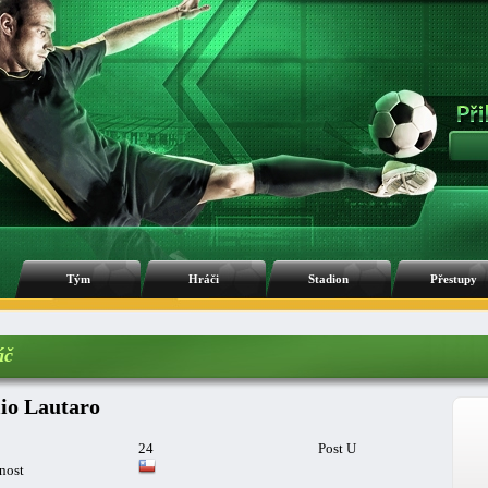
Tým
Hráči
Stadion
Přestupy
áč
lio Lautaro
24
Post U
nost