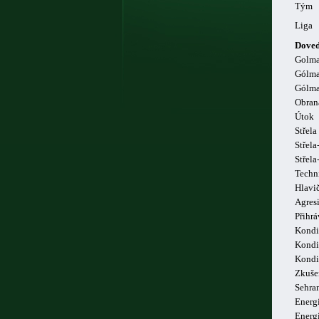
Tým
Liga
Doved
Golm
Gólma
Gólma
Obran
Útok
Střela
Střela
Střel
Techn
Hlavi
Agresi
Přihrá
Kondi
Kondi
Kondi
Zkuše
Sehra
Energi
Energ