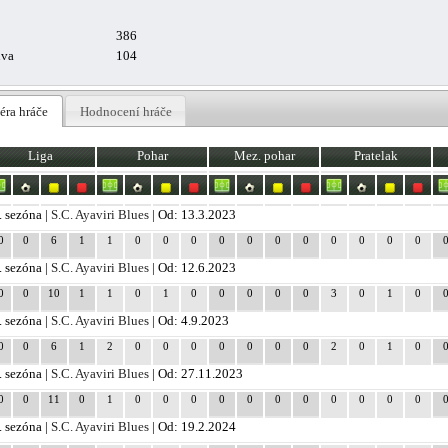
386
uva
104
éra hráče
Hodnocení hráče
Liga
Pohar
Mez. pohar
Pratelak
. sezóna |
S.C. Ayaviri Blues
| Od: 13.3.2023
0
0
6
1
1
0
0
0
0
0
0
0
0
0
0
0
. sezóna |
S.C. Ayaviri Blues
| Od: 12.6.2023
0
0
10
1
1
0
1
0
0
0
0
0
3
0
1
0
. sezóna |
S.C. Ayaviri Blues
| Od: 4.9.2023
0
0
6
1
2
0
0
0
0
0
0
0
2
0
1
0
. sezóna |
S.C. Ayaviri Blues
| Od: 27.11.2023
0
0
11
0
1
0
0
0
0
0
0
0
0
0
0
0
. sezóna |
S.C. Ayaviri Blues
| Od: 19.2.2024