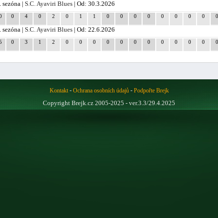
. sezóna |
S.C. Ayaviri Blues
| Od: 30.3.2026
0
0
4
0
2
0
1
1
0
0
0
0
0
0
0
0
. sezóna |
S.C. Ayaviri Blues
| Od: 22.6.2026
5
0
3
1
2
0
0
0
0
0
0
0
0
0
0
0
-
-
Kontakt
Ochrana osobních údajů
Podpořte Brejk
Copyright Brejk.cz 2005-2025 - ver.3.3/29.4.2025