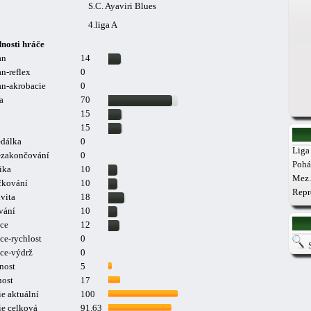
S.C. Ayaviri Blues
4.liga A
nosti hráče
an
14
n-reflex
0
n-akrobacie
0
a
70
15
15
-dálka
0
Liga 
a-zakončování
0
Pohá
ika
10
Mez.
čkování
10
Repr
vita
18
vání
10
ce
12
ce-rychlost
0
ce-výdrž
0
nost
5
nost
17
e aktuální
100
ie celková
91.63