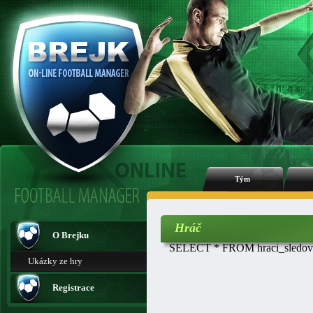
Tým
Hráč
O Brejku
SELECT * FROM hraci_sledovan
Ukázky ze hry
Registrace