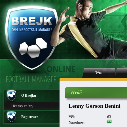
Tým
Hráč
O Brejku
Lenny Gérson Benini
Ukázky ze hry
Registrace
Věk
63
Národnost