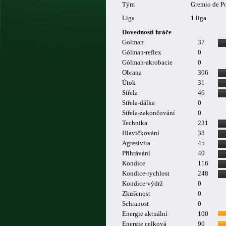
Tým
Gremio de Po
Liga
1.liga
Dovednosti hráče
Golman
37
Gólman-reflex
0
Gólman-akrobacie
0
Obrana
306
Útok
31
Střela
46
Střela-dálka
0
Střela-zakončování
0
Technika
231
Hlavičkování
38
Agresivita
45
Přihrávání
40
Kondice
116
Kondice-rychlost
248
Kondice-výdrž
0
Zkušenost
0
Sehranost
0
Energie aktuální
100
Energie celková
90