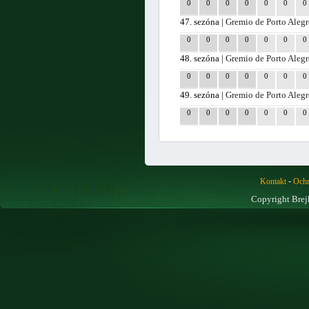
0
0
0
0
0
0
0
47. sezóna |
Gremio de Porto Alegr
0
0
0
0
0
0
0
48. sezóna |
Gremio de Porto Alegr
0
0
0
0
0
0
0
49. sezóna |
Gremio de Porto Alegr
0
0
0
0
0
0
0
-
Kontakt
Ochr
Copyright Brej