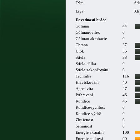
Tým
Ark
Liga
3.l
Dovednosti hráče
Golman
44
Gólman-reflex
0
Gólman-akrobacie
0
Obrana
37
Útok
36
Střela
38
Střela-dálka
0
Střela-zakončování
0
Technika
116
Hlavičkování
40
Agresivita
47
Přihrávání
46
Kondice
45
Kondice-rychlost
0
Kondice-výdrž
0
Zkušenost
0
Sehranost
0
Energie aktuální
100
Energie celková
90