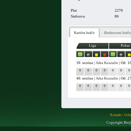
Plat
2279
Smlouva
86
Kariéra hráče
Hodnocení hráče
Liga
Pohar
39. sezóna |
Arka Koszalin
| Od: 1
0
0
0
0
0
0
0
40. sezóna |
Arka Koszalin
| Od: 2
0
0
0
0
0
0
0
-
Kontakt
Ochr
Copyright Brej