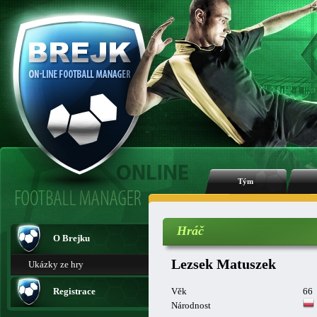
Tým
Hráč
O Brejku
Lezsek Matuszek
Ukázky ze hry
Registrace
Věk
66
Národnost