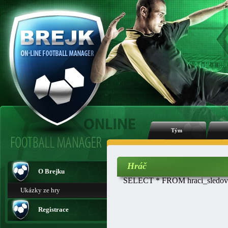
Tým
Hráč
O Brejku
SELECT * FROM hraci_sledovan
Ukázky ze hry
Registrace