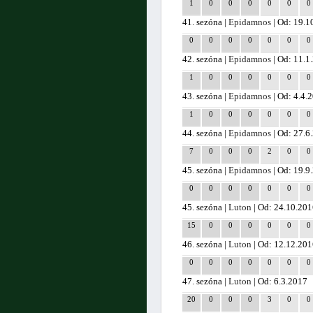
1
0
0
0
0
0
0
41. sezóna |
Epidamnos
| Od: 19.1
0
0
0
0
0
0
0
42. sezóna |
Epidamnos
| Od: 11.1
1
0
0
0
0
0
0
43. sezóna |
Epidamnos
| Od: 4.4.
1
0
0
0
0
0
0
44. sezóna |
Epidamnos
| Od: 27.6
7
0
0
0
2
0
0
45. sezóna |
Epidamnos
| Od: 19.9
0
0
0
0
0
0
0
45. sezóna |
Luton
| Od: 24.10.201
15
0
0
0
0
0
0
46. sezóna |
Luton
| Od: 12.12.20
0
0
0
0
0
0
0
47. sezóna |
Luton
| Od: 6.3.2017
20
0
0
0
3
0
0