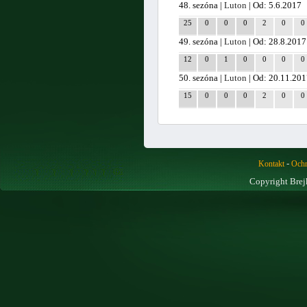
48. sezóna |
Luton
| Od: 5.6.2017
25
0
0
0
2
0
0
49. sezóna |
Luton
| Od: 28.8.2017
12
0
1
0
0
0
0
50. sezóna |
Luton
| Od: 20.11.20
15
0
0
0
2
0
0
-
Kontakt
Ochr
Copyright Brej