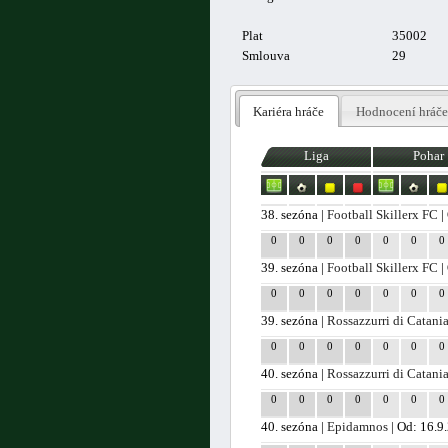
Plat
35002
Smlouva
29
Kariéra hráče
Hodnocení hráče
Liga
Pohar
38. sezóna |
Football Skillerx FC
|
0
0
0
0
0
0
0
39. sezóna |
Football Skillerx FC
|
0
0
0
0
0
0
0
39. sezóna |
Rossazzurri di Catani
0
0
0
0
0
0
0
40. sezóna |
Rossazzurri di Catani
0
0
0
0
0
0
0
40. sezóna |
Epidamnos
| Od: 16.9