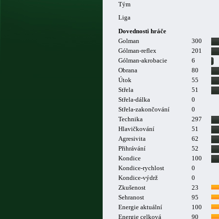
Tým
Liga
Dovednosti hráče
Golman
300
Gólman-reflex
201
Gólman-akrobacie
6
Obrana
80
Útok
55
Střela
51
Střela-dálka
0
Střela-zakončování
0
Technika
297
Hlavičkování
51
Agresivita
62
Přihrávání
52
Kondice
100
Kondice-rychlost
0
Kondice-výdrž
0
Zkušenost
23
Sehranost
95
Energie aktuální
100
Energie celková
90