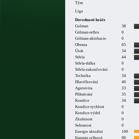
Tým
Liga
Dovednosti hráče
Golman
38
Gólman-reflex
0
Gólman-akrobacie
0
Obrana
65
Útok
34
Střela
44
Střela-dálka
0
Střela-zakončování
0
Technika
34
Hlavičkování
40
Agresivita
33
Přihrávání
35
Kondice
34
Kondice-rychlost
0
Kondice-výdrž
0
Zkušenost
0
Sehranost
0
Energie aktuální
100
Energie celková
90