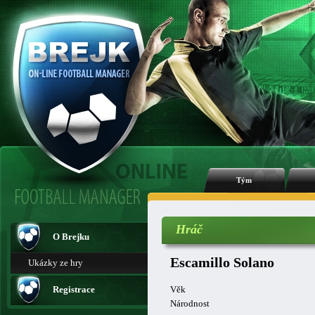
Tým
Hráč
O Brejku
Escamillo Solano
Ukázky ze hry
Registrace
Věk
Národnost