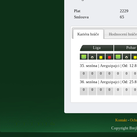
Plat
2229
Smlouva
65
Kariéra hráče
Hodnocení hráče
Liga
Pohar
35. sezóna |
Areguipajci
| Od: 12.
0
0
0
0
0
0
0
36. sezóna |
Areguipajci
| Od: 25.
0
0
0
0
0
0
0
-
Kontakt
Ochr
Copyright Brej