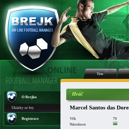
Tým
Hráč
O Brejku
Marcel Santos das Dore
Ukázky ze hry
Registrace
Věk
70
Národnost