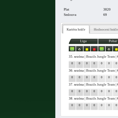
Plat
3820
Smlouva
69
Kariéra hráče
Hodnocení hráče
Liga
Pohar
35. sezóna |
Brazils Jungle Team
| 
0
0
0
0
0
0
0
36. sezóna |
Brazils Jungle Team
| 
0
0
0
0
0
0
0
37. sezóna |
Brazils Jungle Team
| 
0
0
0
0
0
0
0
38. sezóna |
Brazils Jungle Team
| 
0
0
0
0
0
0
0