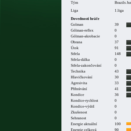
Tým
Brazils J
Liga
1.liga
Dovednosti hráče
Golman
39
Gólman-reflex
0
Gólman-akrobacie
0
Obrana
37
Útok
91
Střela
148
Střela-dálka
0
Střela-zakončování
0
Technika
43
Hlavičkování
30
Agresivita
33
Přihrávání
41
Kondice
36
Kondice-rychlost
0
Kondice-výdrž
0
Zkušenost
0
Sehranost
0
Energie aktuální
100
Energie celková
90