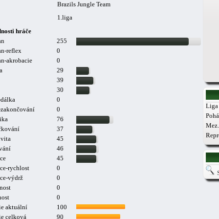
Brazils Jungle Team
1.liga
nosti hráče
an
255
n-reflex
0
n-akrobacie
0
a
29
39
30
-dálka
0
Liga 
a-zakončování
0
Pohá
ika
76
Mez.
čkování
37
Repr
vita
45
vání
46
ce
45
ce-rychlost
0
ce-výdrž
0
nost
0
nost
0
e aktuální
100
ie celková
90