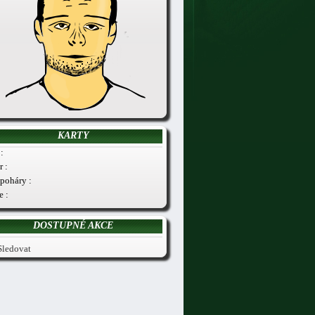
KARTY
:
r :
poháry :
e :
DOSTUPNÉ AKCE
Sledovat