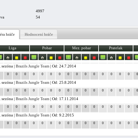
4997
uva
54
éra hráče
Hodnocení hráče
Liga
Pohar
Mez. pohar
Pratelak
. sezóna |
Brazils Jungle Team
| Od: 24.7.2014
0
0
0
0
0
0
0
0
0
0
0
0
0
0
0
0
. sezóna |
Brazils Jungle Team
| Od: 25.8.2014
0
0
0
0
0
0
0
0
0
0
0
0
0
0
0
0
. sezóna |
Brazils Jungle Team
| Od: 17.11.2014
0
0
0
0
0
0
0
0
0
0
0
0
0
0
0
0
. sezóna |
Brazils Jungle Team
| Od: 9.2.2015
0
0
0
0
0
0
0
0
0
0
0
0
0
0
0
0