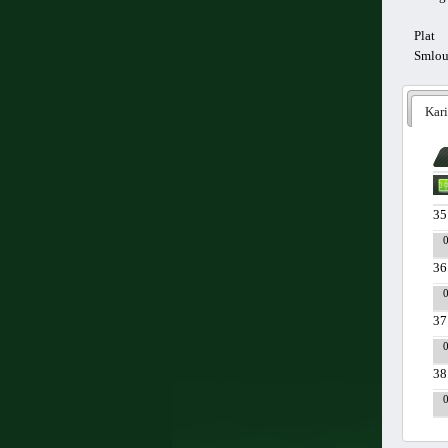
Plat
Smlo
Kari
35
36
37
38