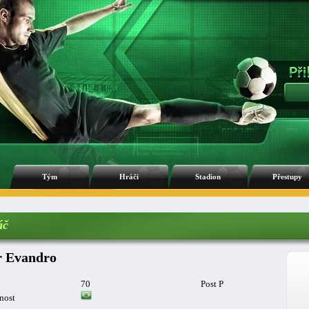
Tým
Hráči
Stadion
Přestupy
áč
r Evandro
70
Post P
nost