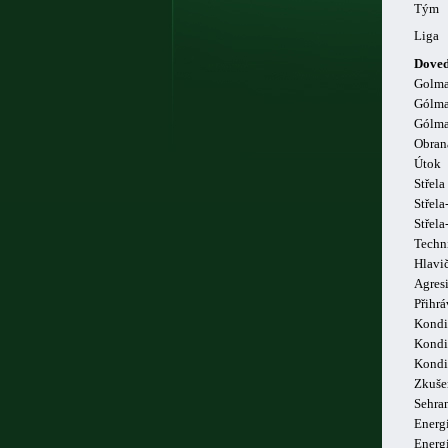
Tým
Liga
Doved
Golm
Gólma
Gólma
Obran
Útok
Střela
Střela
Střel
Techn
Hlavi
Agresi
Přihrá
Kondi
Kondi
Kondi
Zkuše
Sehra
Energi
Energ