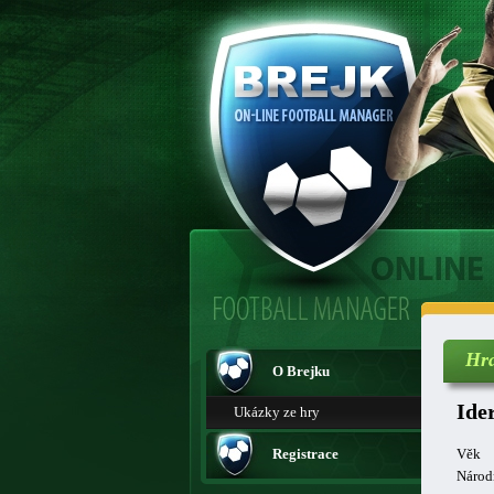
Hr
O Brejku
Ide
Ukázky ze hry
Registrace
Věk
Národ