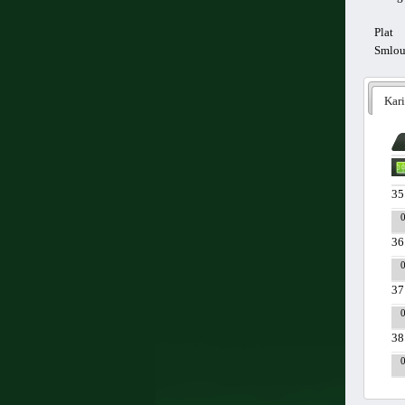
Plat
Smlo
Kari
35
36
37
38