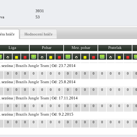
3931
uva
53
éra hráče
Hodnocení hráče
Liga
Pohar
Mez. pohar
Pratelak
. sezóna |
Brazils Jungle Team
| Od: 23.7.2014
0
0
0
0
0
0
0
0
0
0
0
0
0
0
0
0
. sezóna |
Brazils Jungle Team
| Od: 25.8.2014
0
0
0
0
0
0
0
0
0
0
0
0
0
0
0
0
. sezóna |
Brazils Jungle Team
| Od: 17.11.2014
0
0
0
0
0
0
0
0
0
0
0
0
0
0
0
0
. sezóna |
Brazils Jungle Team
| Od: 9.2.2015
0
0
0
0
0
0
0
0
0
0
0
0
0
0
0
0