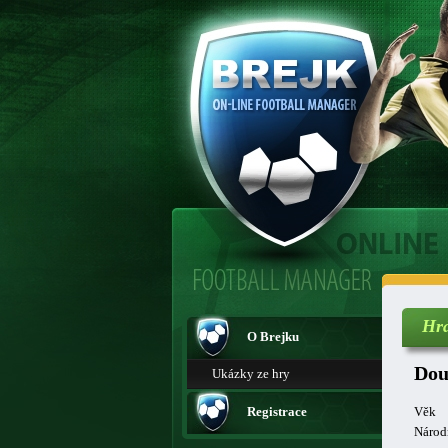
Hr
O Brejku
Dou
Ukázky ze hry
Registrace
Věk
Národ