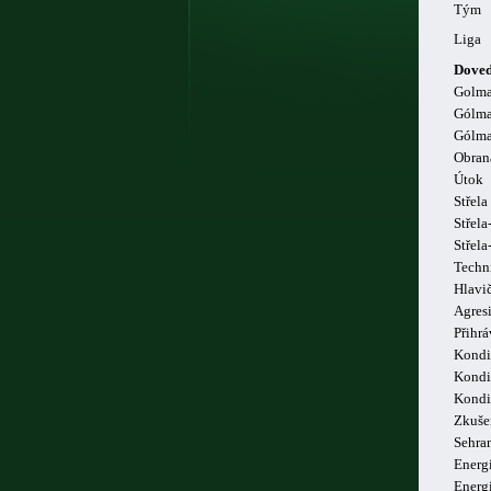
Tým
Liga
Doved
Golm
Gólma
Gólma
Obran
Útok
Střela
Střela
Střel
Techn
Hlavi
Agresi
Přihrá
Kondi
Kondi
Kondi
Zkuše
Sehra
Energi
Energ