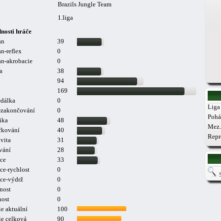
Brazils Jungle Team
1.liga
nosti hráče
an
39
n-reflex
0
n-akrobacie
0
a
38
94
169
-dálka
0
Liga 
a-zakončování
0
Pohá
ika
48
Mez.
čkování
40
Repr
vita
31
vání
28
ce
33
ce-rychlost
0
ce-výdrž
0
nost
0
nost
0
e aktuální
100
ie celková
90