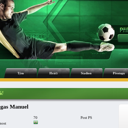
Tým
Hráči
Stadion
Přestupy
áč
gas Manuel
70
Post PS
nost