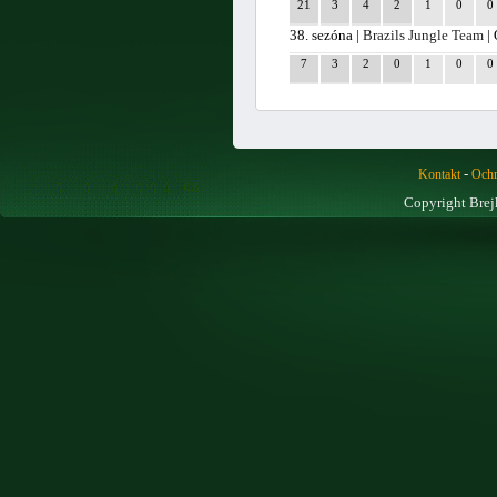
21
3
4
2
1
0
0
38. sezóna |
Brazils Jungle Team
| 
7
3
2
0
1
0
0
-
Kontakt
Ochr
Copyright Brej