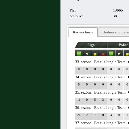
Plat
13665
Smlouva
38
Kariéra hráče
Hodnocení hráče
Liga
Pohar
33. sezóna |
Brazils Jungle Team
| 
0
0
0
0
0
0
0
34. sezóna |
Brazils Jungle Team
| 
0
0
0
0
0
0
0
35. sezóna |
Brazils Jungle Team
| 
11
0
5
2
0
0
0
36. sezóna |
Brazils Jungle Team
| 
26
2
7
0
3
0
1
37. sezóna |
Brazils Jungle Team
| 