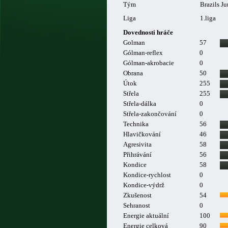
Tým
Brazils J
Liga
1.liga
Dovednosti hráče
Golman
57
Gólman-reflex
0
Gólman-akrobacie
0
Obrana
50
Útok
255
Střela
255
Střela-dálka
0
Střela-zakončování
0
Technika
56
Hlavičkování
46
Agresivita
58
Přihrávání
56
Kondice
58
Kondice-rychlost
0
Kondice-výdrž
0
Zkušenost
54
Sehranost
0
Energie aktuální
100
Energie celková
90