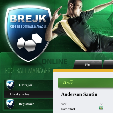
Tým
Hráč
O Brejku
Anderson Santin
Ukázky ze hry
Registrace
Věk
72
Národnost