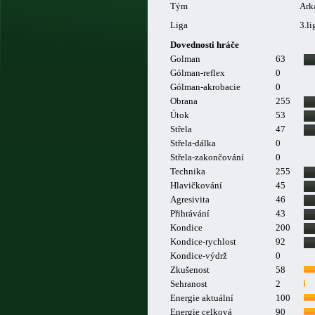
Tým
Ark
Liga
3.li
Dovednosti hráče
Golman
63
Gólman-reflex
0
Gólman-akrobacie
0
Obrana
255
Útok
53
Střela
47
Střela-dálka
0
Střela-zakončování
0
Technika
255
Hlavičkování
45
Agresivita
46
Přihrávání
43
Kondice
200
Kondice-rychlost
92
Kondice-výdrž
0
Zkušenost
58
Sehranost
2
Energie aktuální
100
Energie celková
90