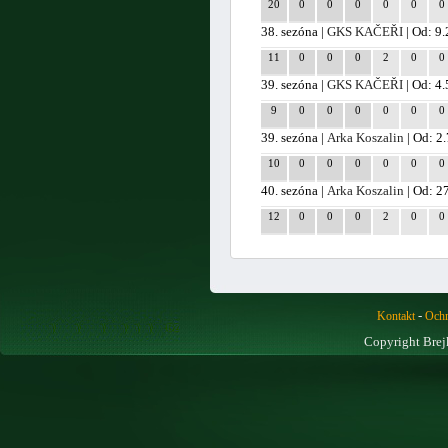
20
0
0
0
0
0
0
38. sezóna |
GKS KAČEŘI
| Od: 9
11
0
0
0
2
0
0
39. sezóna |
GKS KAČEŘI
| Od: 4
9
0
0
0
0
0
0
39. sezóna |
Arka Koszalin
| Od: 2
10
0
0
0
0
0
0
40. sezóna |
Arka Koszalin
| Od: 2
12
0
0
0
2
0
0
-
Kontakt
Ochr
Copyright Brej