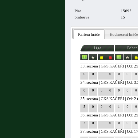
Plat
15695
Smlouva
15
Kariéra hráče
Hodnocení hráče
Liga
Pohar
33. sezóna |
GKS KAČEŘI
| Od: 2
0
0
0
0
0
0
0
34. sezóna |
GKS KAČEŘI
| Od: 3
0
0
0
0
0
0
0
35. sezóna |
GKS KAČEŘI
| Od: 2
5
0
0
0
1
0
0
36. sezóna |
GKS KAČEŘI
| Od: 2
2
0
0
0
0
0
0
37. sezóna |
GKS KAČEŘI
| Od: 1