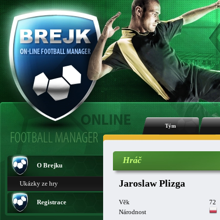
Tým
Hráč
O Brejku
Jaroslaw Plizga
Ukázky ze hry
Registrace
Věk
72
Národnost