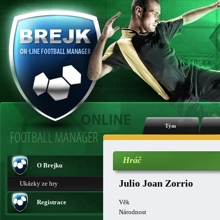
Tým
Hráč
O Brejku
Julio Joan Zorrio
Ukázky ze hry
Registrace
Věk
Národnost