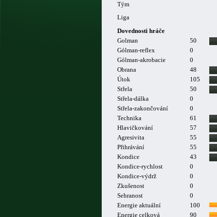
Tým
Liga
Dovednosti hráče
Golman
50
Gólman-reflex
0
Gólman-akrobacie
0
Obrana
48
Útok
105
Střela
50
Střela-dálka
0
Střela-zakončování
0
Technika
61
Hlavičkování
57
Agresivita
55
Přihrávání
55
Kondice
43
Kondice-rychlost
0
Kondice-výdrž
0
Zkušenost
0
Sehranost
0
Energie aktuální
100
Energie celková
90