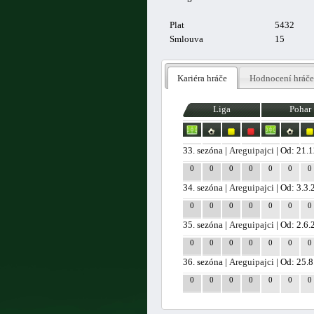
Plat
5432
Smlouva
15
Kariéra hráče
Hodnocení hráče
Liga
Pohar
33. sezóna |
Areguipajci
| Od: 21.
0
0
0
0
0
0
0
34. sezóna |
Areguipajci
| Od: 3.3
0
0
0
0
0
0
0
35. sezóna |
Areguipajci
| Od: 2.6
0
0
0
0
0
0
0
36. sezóna |
Areguipajci
| Od: 25.
0
0
0
0
0
0
0